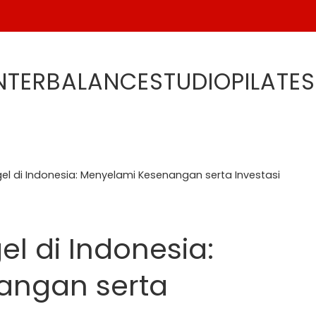
TERBALANCESTUDIOPILATE
gel di Indonesia: Menyelami Kesenangan serta Investasi
el di Indonesia:
angan serta