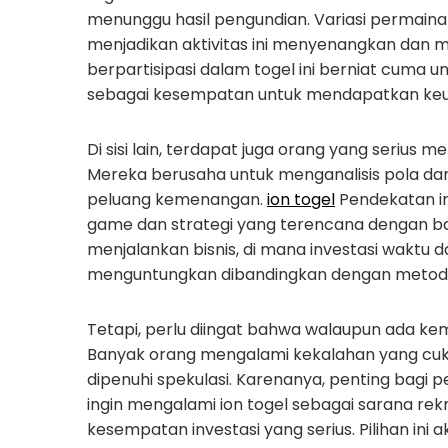
menunggu hasil pengundian. Variasi permain
menjadikan aktivitas ini menyenangkan dan m
berpartisipasi dalam togel ini berniat cuma
sebagai kesempatan untuk mendapatkan ke
Di sisi lain, terdapat juga orang yang serius 
Mereka berusaha untuk menganalisis pola da
peluang kemenangan.
ion togel
Pendekatan i
game dan strategi yang terencana dengan baik.
menjalankan bisnis, di mana investasi waktu 
menguntungkan dibandingkan dengan metode
Tetapi, perlu diingat bahwa walaupun ada kemu
Banyak orang mengalami kekalahan yang cuku
dipenuhi spekulasi. Karenanya, penting bagi
ingin mengalami ion togel sebagai sarana r
kesempatan investasi yang serius. Pilihan in