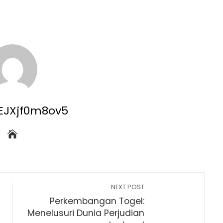
8EJXjf0m8ov5
NEXT POST
Perkembangan Togel:
Menelusuri Dunia Perjudian