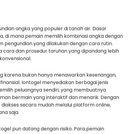
dian angka yang populer di tanah air. Dasar
nnya, di mana pemain memilih kombinasi angka dengan
 pengundian yang dilakukan dengan cara rutin.
a cara dan prosedur taruhan yang dipandang lebih
konvensional.
ang karena bukan hanya menawarkan kesenangan,
finansial. Iontogel menyediakan berbagai jenis
milih peluangnya sendiri, yang membuatnya
aman bermain yang interaktif dan menarik. Dengan
 diakses secara mudah melalui platform online,
na saja.
ontogel pun datang dengan risiko. Para pemain