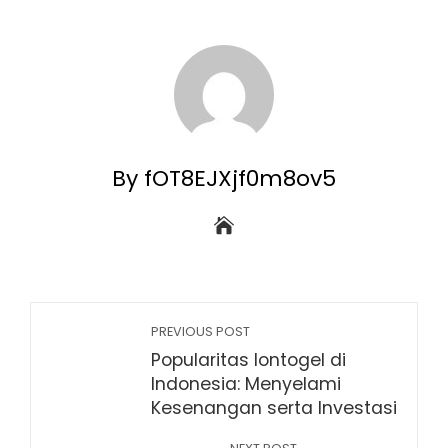
By fOT8EJXjf0m8ov5
PREVIOUS POST
Popularitas Iontogel di
Indonesia: Menyelami
Kesenangan serta Investasi