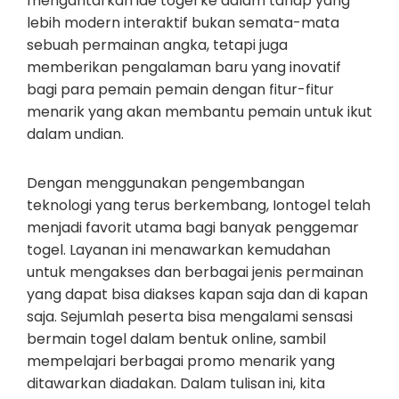
mengantarkan ide togel ke dalam tahap yang
lebih modern interaktif bukan semata-mata
sebuah permainan angka, tetapi juga
memberikan pengalaman baru yang inovatif
bagi para pemain pemain dengan fitur-fitur
menarik yang akan membantu pemain untuk ikut
dalam undian.
Dengan menggunakan pengembangan
teknologi yang terus berkembang, Iontogel telah
menjadi favorit utama bagi banyak penggemar
togel. Layanan ini menawarkan kemudahan
untuk mengakses dan berbagai jenis permainan
yang dapat bisa diakses kapan saja dan di kapan
saja. Sejumlah peserta bisa mengalami sensasi
bermain togel dalam bentuk online, sambil
mempelajari berbagai promo menarik yang
ditawarkan diadakan. Dalam tulisan ini, kita