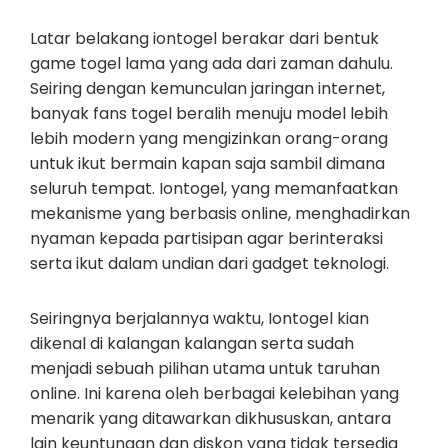
Latar belakang iontogel berakar dari bentuk
game togel lama yang ada dari zaman dahulu.
Seiring dengan kemunculan jaringan internet,
banyak fans togel beralih menuju model lebih
lebih modern yang mengizinkan orang-orang
untuk ikut bermain kapan saja sambil dimana
seluruh tempat. Iontogel, yang memanfaatkan
mekanisme yang berbasis online, menghadirkan
nyaman kepada partisipan agar berinteraksi
serta ikut dalam undian dari gadget teknologi.
Seiringnya berjalannya waktu, Iontogel kian
dikenal di kalangan kalangan serta sudah
menjadi sebuah pilihan utama untuk taruhan
online. Ini karena oleh berbagai kelebihan yang
menarik yang ditawarkan dikhususkan, antara
lain keuntungan dan diskon yang tidak tersedia