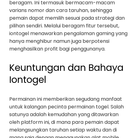
beragam. Ini termasuk bermacam-macam
varians nomor dan cara taruhan, sehingga
pemain dapat memilih sesuai pada strategi dan
pilihan sendiri. Melalui beragam fitur tersebut,
iontogel menawarkan pengalaman gaming yang
hanya menghibur namun juga berpotensi
menghasilkan profit bagi penggunanya.
Keuntungan dan Bahaya
Iontogel
Permainan ini memberikan segudang manfaat
untuk kalangan pecinta permainan togel. Salah
satunya adalah kemudahan yang ditawarkan
oleh platform ini, di mana para pemain dapat
melangsungkan taruhan setiap waktu dan di
mana saja dengan menggunakan alat mobile