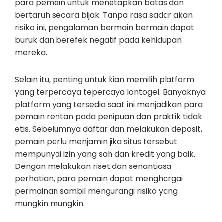
para pemain untuk menetapkan batas dan
bertaruh secara bijak. Tanpa rasa sadar akan
risiko ini, pengalaman bermain bermain dapat
buruk dan berefek negatif pada kehidupan
mereka.
Selain itu, penting untuk kian memilih platform
yang terpercaya tepercaya Iontogel. Banyaknya
platform yang tersedia saat ini menjadikan para
pemain rentan pada penipuan dan praktik tidak
etis. Sebelumnya daftar dan melakukan deposit,
pemain perlu menjamin jika situs tersebut
mempunyai izin yang sah dan kredit yang baik.
Dengan melakukan riset dan senantiasa
perhatian, para pemain dapat menghargai
permainan sambil mengurangi risiko yang
mungkin mungkin.