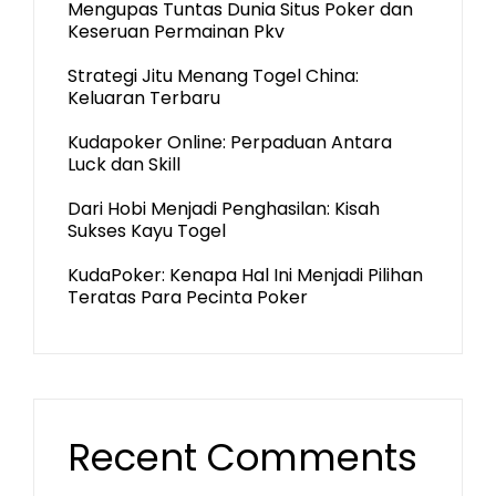
Mengupas Tuntas Dunia Situs Poker dan
Keseruan Permainan Pkv
Strategi Jitu Menang Togel China:
Keluaran Terbaru
Kudapoker Online: Perpaduan Antara
Luck dan Skill
Dari Hobi Menjadi Penghasilan: Kisah
Sukses Kayu Togel
KudaPoker: Kenapa Hal Ini Menjadi Pilihan
Teratas Para Pecinta Poker
Recent Comments