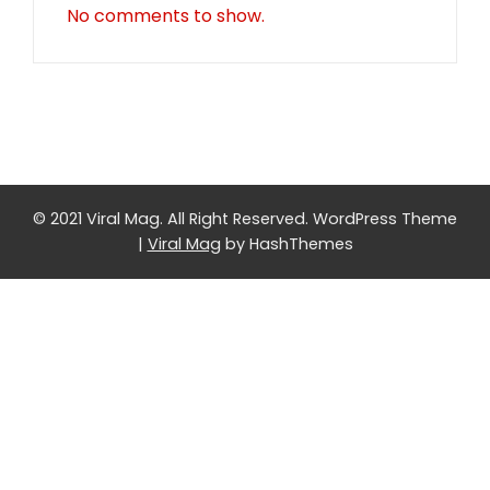
No comments to show.
© 2021 Viral Mag. All Right Reserved.
WordPress Theme
|
Viral Mag
by HashThemes