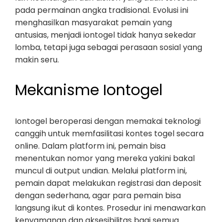
pada permainan angka tradisional. Evolusi ini
menghasilkan masyarakat pemain yang
antusias, menjadi iontogel tidak hanya sekedar
lomba, tetapi juga sebagai perasaan sosial yang
makin seru.
Mekanisme Iontogel
Iontogel beroperasi dengan memakai teknologi
canggih untuk memfasilitasi kontes togel secara
online. Dalam platform ini, pemain bisa
menentukan nomor yang mereka yakini bakal
muncul di output undian. Melalui platform ini,
pemain dapat melakukan registrasi dan deposit
dengan sederhana, agar para pemain bisa
langsung ikut di kontes. Prosedur ini menawarkan
kenyamanan dan aksesibilitas bagi semua