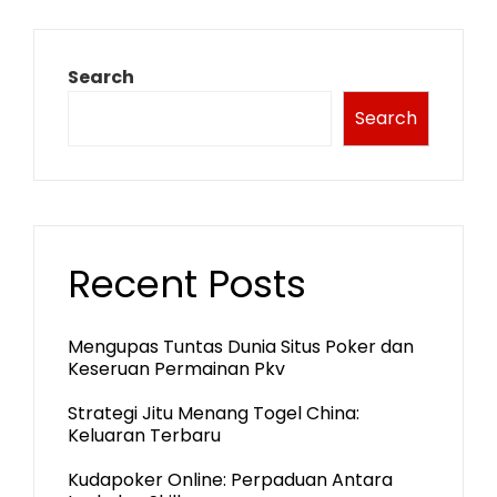
Search
Search
Recent Posts
Mengupas Tuntas Dunia Situs Poker dan
Keseruan Permainan Pkv
Strategi Jitu Menang Togel China:
Keluaran Terbaru
Kudapoker Online: Perpaduan Antara