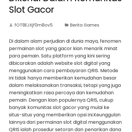
Slot Gacor
fOT8EJXjf0m8ov5
Berita Games
Di dalam alam perjudian di dunia maya, fenomen
permainan slot yang gacor kian menarik minat
para pemain. Satu platform yang kini sering
dibicarakan adalah website slot digital yang
menggunakan cara pembayaran QRIS. Metode
ini tidak hanya memberikan kemudahan besar
dalam melaksanakan transaksi, tetapi yang juga
meningkatkan rasa percaya dan kemudahan
pemain. Dengan kian populernya QRIS, cukup
banyak komunitas slot gacor yang mulai ke
situs-situs yang memberikan opsi ini.Keunggulan
lainnya dari permainan slot digital menggunakan
QRIS ialah prosedur setoran dan penarikan dana