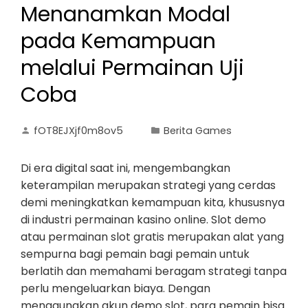
Menanamkan Modal
pada Kemampuan
melalui Permainan Uji
Coba
fOT8EJXjf0m8ov5
Berita Games
Di era digital saat ini, mengembangkan
keterampilan merupakan strategi yang cerdas
demi meningkatkan kemampuan kita, khususnya
di industri permainan kasino online. Slot demo
atau permainan slot gratis merupakan alat yang
sempurna bagi pemain bagi pemain untuk
berlatih dan memahami beragam strategi tanpa
perlu mengeluarkan biaya. Dengan
menggunakan akun demo slot, para pemain bisa