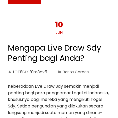
10
JUN
Mengapa Live Draw Sdy
Penting bagi Anda?
fOT8EJXjf0m8ov5
Berita Games
Keberadaan Live Draw Sdy semakin menjadi
penting bagi para penggemar togel di Indonesia,
khususnya bagi mereka yang mengikuti Togel
Sdy. Setiap pengundian yang dilakukan secara
langsung menjadi suatu momen yang dinanti-