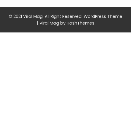
© 2021 Viral Mag. All Right Reserved.
WordPress Theme
|
Viral Mag
by HashThemes