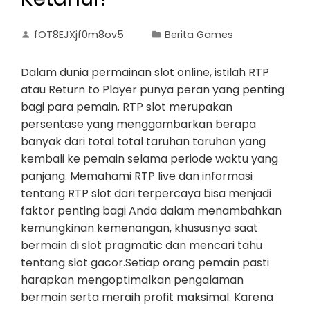
fOT8EJXjf0m8ov5
Berita Games
Dalam dunia permainan slot online, istilah RTP
atau Return to Player punya peran yang penting
bagi para pemain. RTP slot merupakan
persentase yang menggambarkan berapa
banyak dari total total taruhan taruhan yang
kembali ke pemain selama periode waktu yang
panjang. Memahami RTP live dan informasi
tentang RTP slot dari terpercaya bisa menjadi
faktor penting bagi Anda dalam menambahkan
kemungkinan kemenangan, khususnya saat
bermain di slot pragmatic dan mencari tahu
tentang slot gacor.Setiap orang pemain pasti
harapkan mengoptimalkan pengalaman
bermain serta meraih profit maksimal. Karena