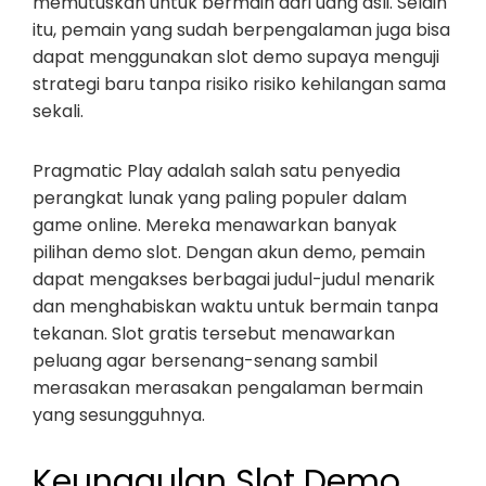
memutuskan untuk bermain dari uang asli. Selain
itu, pemain yang sudah berpengalaman juga bisa
dapat menggunakan slot demo supaya menguji
strategi baru tanpa risiko risiko kehilangan sama
sekali.
Pragmatic Play adalah salah satu penyedia
perangkat lunak yang paling populer dalam
game online. Mereka menawarkan banyak
pilihan demo slot. Dengan akun demo, pemain
dapat mengakses berbagai judul-judul menarik
dan menghabiskan waktu untuk bermain tanpa
tekanan. Slot gratis tersebut menawarkan
peluang agar bersenang-senang sambil
merasakan merasakan pengalaman bermain
yang sesungguhnya.
Keunggulan Slot Demo