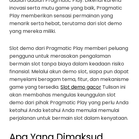
adalah adalah Pragmatic Play. Dikenal karena
inovasi serta mutu game yang baik, Pragmatic
Play memberikan sensasi permainan yang
menarik serta hebat, terutama dari slot demo
yang mereka miliki.
Slot demo dari Pragmatic Play memberi peluang
pengguna untuk merasakan pengalaman
bermain slot tanpa biaya dalam keadaan risiko
finansial. Melalui akun demo slot, siapa pun dapat
menyelami beragam tema, fitur, dan mekanisme
game yang tersedia.
Slot demo gacor
Tulisan ini
akan membahas mengulas keunggulan slot
demo dari pihak Pragmatic Play yang perlu Anda
ketahui Anda ketahui Anda memulai memulai
perjalanan untuk bermain slot dalam kenyataan.
Apa Yang Dimaksud