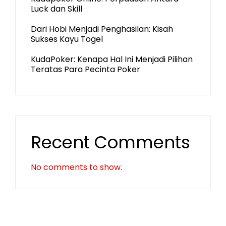
Luck dan Skill
Dari Hobi Menjadi Penghasilan: Kisah
Sukses Kayu Togel
KudaPoker: Kenapa Hal Ini Menjadi Pilihan
Teratas Para Pecinta Poker
Recent Comments
No comments to show.