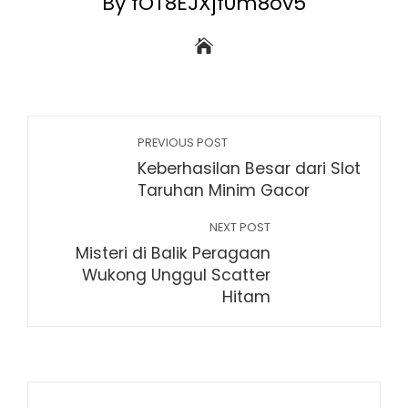
By fOT8EJXjf0m8ov5
PREVIOUS POST
Keberhasilan Besar dari Slot
Taruhan Minim Gacor
NEXT POST
Misteri di Balik Peragaan
Wukong Unggul Scatter
Hitam