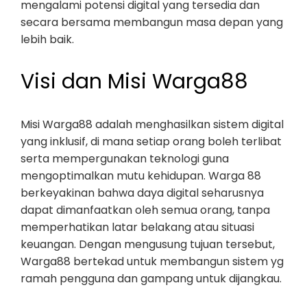
mengalami potensi digital yang tersedia dan
secara bersama membangun masa depan yang
lebih baik.
Visi dan Misi Warga88
Misi Warga88 adalah menghasilkan sistem digital
yang inklusif, di mana setiap orang boleh terlibat
serta mempergunakan teknologi guna
mengoptimalkan mutu kehidupan. Warga 88
berkeyakinan bahwa daya digital seharusnya
dapat dimanfaatkan oleh semua orang, tanpa
memperhatikan latar belakang atau situasi
keuangan. Dengan mengusung tujuan tersebut,
Warga88 bertekad untuk membangun sistem yg
ramah pengguna dan gampang untuk dijangkau.