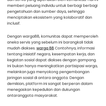
memberi peluang individu untuk berbagi berbagi
pengetahuan dan sumber daya, sehingga
menciptakan ekosistem yang kolaboratif dan
inclusif.
Dengan warga88, komunitas dapat memperoleh
aneka servis yang sebelum ini barangkali tidak
mudah diakses.
warga 88
Contohnya, informasi
tentang inisiatif negara, kesempatan kerja, dan
kegiatan sosial dapat diakses dengan gampang.
Ini bukan hanya meningkatkan partisipasi warga,
melainkan juga menyokong pengembangan
jaringan sosial di antara anggota. Dengan
demikian, platform ini sangat berperan dalam
menegaskan kepedulian dan dukungan
antaranggota masyarakat.