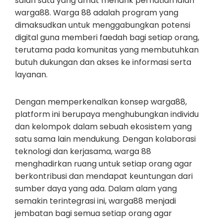
salah satu yang amat menarik perhatian ialah
warga88. Warga 88 adalah program yang
dimaksudkan untuk menggabungkan potensi
digital guna memberi faedah bagi setiap orang,
terutama pada komunitas yang membutuhkan
butuh dukungan dan akses ke informasi serta
layanan.
Dengan memperkenalkan konsep warga88,
platform ini berupaya menghubungkan individu
dan kelompok dalam sebuah ekosistem yang
satu sama lain mendukung. Dengan kolaborasi
teknologi dan kerjasama, warga 88
menghadirkan ruang untuk setiap orang agar
berkontribusi dan mendapat keuntungan dari
sumber daya yang ada. Dalam alam yang
semakin terintegrasi ini, warga88 menjadi
jembatan bagi semua setiap orang agar