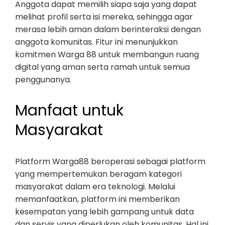
Anggota dapat memilih siapa saja yang dapat
melihat profil serta isi mereka, sehingga agar
merasa lebih aman dalam berinteraksi dengan
anggota komunitas. Fitur ini menunjukkan
komitmen Warga 88 untuk membangun ruang
digital yang aman serta ramah untuk semua
penggunanya.
Manfaat untuk
Masyarakat
Platform Warga88 beroperasi sebagai platform
yang mempertemukan beragam kategori
masyarakat dalam era teknologi. Melalui
memanfaatkan, platform ini memberikan
kesempatan yang lebih gampang untuk data
dan servis yang diperlukan oleh komunitas. Hal ini