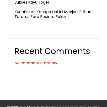
Sukses Kayu Togel
KudaPoker: Kenapa Hal Ini Menjadi Pilihan
Teratas Para Pecinta Poker
Recent Comments
No comments to show.