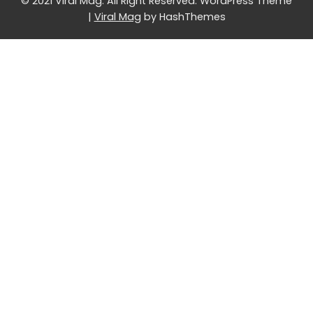
© 2021 Viral Mag. All Right Reserved.
WordPress Theme
|
Viral Mag
by HashThemes