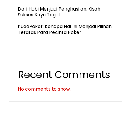
Dari Hobi Menjadi Penghasilan: Kisah
Sukses Kayu Togel
KudaPoker: Kenapa Hal Ini Menjadi Pilihan
Teratas Para Pecinta Poker
Recent Comments
No comments to show.