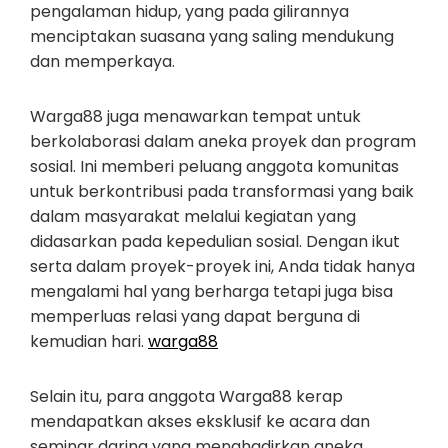
pengalaman hidup, yang pada gilirannya
menciptakan suasana yang saling mendukung
dan memperkaya.
Warga88 juga menawarkan tempat untuk
berkolaborasi dalam aneka proyek dan program
sosial. Ini memberi peluang anggota komunitas
untuk berkontribusi pada transformasi yang baik
dalam masyarakat melalui kegiatan yang
didasarkan pada kepedulian sosial. Dengan ikut
serta dalam proyek-proyek ini, Anda tidak hanya
mengalami hal yang berharga tetapi juga bisa
memperluas relasi yang dapat berguna di
kemudian hari.
warga88
Selain itu, para anggota Warga88 kerap
mendapatkan akses eksklusif ke acara dan
seminar daring yang menghadirkan aneka