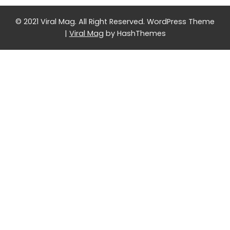
© 2021 Viral Mag. All Right Reserved.
WordPress Theme
|
Viral Mag
by HashThemes