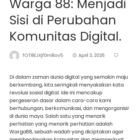
Warga 88: Menjadi
Sisi di Perubahan
Komunitas Digital.
fOT8EJXjf0m8ov5
April 3, 2026
Di dalam zaman dunia digital yang semakin maju
berkembang, kita seringkali menyaksikan kata
revolusi sosial digital. Ide ini mencakup
pergeseran dasar dalam cara-cara kami
berhubungan, berkomunikasi, dan mengorganisir
di dunia maya. Salah satu yang menarik
perhatian yang menarik perhatian adalah
Warga88, sebuah wadah yang diciptakan agar
memberdayakan komunitas dan memperkuat