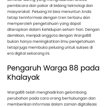
pembicara dan pakar di bidang teknologi dan
masyarakat. Peluang ini bisa menuntun Anda
tetap terinformasi dengan tren terbaru dan
memperoleh pengetahuan yang dapat
diterapkan dalam kehidupan sehari-hari. Dengan
demikian, menjadi anggota dengan Warga88
bukan hanya meningkatkan ilmu pengetahuan
tetapi juga membuka peluang untuk sukses di
era digital sekarang ini.
Pengaruh Warga 88 pada
Khalayak
Warga88 telah menghadirkan gelombang
perubahan pada cara orang berhubungan dan
memberikan informasi dalam zaman digitalisasi.