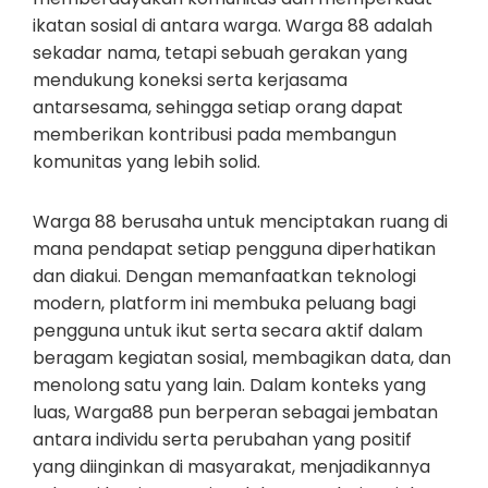
ikatan sosial di antara warga. Warga 88 adalah
sekadar nama, tetapi sebuah gerakan yang
mendukung koneksi serta kerjasama
antarsesama, sehingga setiap orang dapat
memberikan kontribusi pada membangun
komunitas yang lebih solid.
Warga 88 berusaha untuk menciptakan ruang di
mana pendapat setiap pengguna diperhatikan
dan diakui. Dengan memanfaatkan teknologi
modern, platform ini membuka peluang bagi
pengguna untuk ikut serta secara aktif dalam
beragam kegiatan sosial, membagikan data, dan
menolong satu yang lain. Dalam konteks yang
luas, Warga88 pun berperan sebagai jembatan
antara individu serta perubahan yang positif
yang diinginkan di masyarakat, menjadikannya