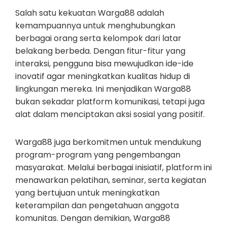
Salah satu kekuatan Warga88 adalah
kemampuannya untuk menghubungkan
berbagai orang serta kelompok dari latar
belakang berbeda. Dengan fitur-fitur yang
interaksi, pengguna bisa mewujudkan ide-ide
inovatif agar meningkatkan kualitas hidup di
lingkungan mereka. Ini menjadikan Warga88
bukan sekadar platform komunikasi, tetapi juga
alat dalam menciptakan aksi sosial yang positif.
Warga88 juga berkomitmen untuk mendukung
program-program yang pengembangan
masyarakat. Melalui berbagai inisiatif, platform ini
menawarkan pelatihan, seminar, serta kegiatan
yang bertujuan untuk meningkatkan
keterampilan dan pengetahuan anggota
komunitas. Dengan demikian, Warga88