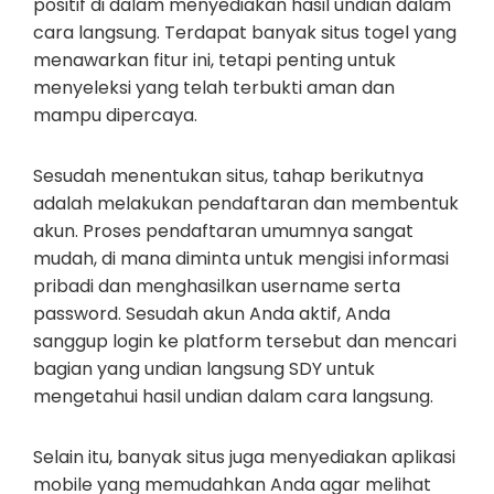
positif di dalam menyediakan hasil undian dalam
cara langsung. Terdapat banyak situs togel yang
menawarkan fitur ini, tetapi penting untuk
menyeleksi yang telah terbukti aman dan
mampu dipercaya.
Sesudah menentukan situs, tahap berikutnya
adalah melakukan pendaftaran dan membentuk
akun. Proses pendaftaran umumnya sangat
mudah, di mana diminta untuk mengisi informasi
pribadi dan menghasilkan username serta
password. Sesudah akun Anda aktif, Anda
sanggup login ke platform tersebut dan mencari
bagian yang undian langsung SDY untuk
mengetahui hasil undian dalam cara langsung.
Selain itu, banyak situs juga menyediakan aplikasi
mobile yang memudahkan Anda agar melihat