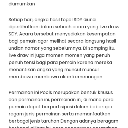
diumumkan
Setiap hari, angka hasil togel SDY diundi
diperlihatkan dalam sebuah acara yang live draw
SDY. Acara tersebut menyediakan kesempatan
bagi pemain agar melihat secara langsung hasil
undian nomor yang sebelumnya. Di samping itu,
live draw ini juga momen momen yang penuh
penuh tensi bagi para pemain karena mereka
menantikan angka yang muncul muncul
membawa membawa akan kemenangan.
Permainan ini Pools merupakan bentuk khusus
dari permainan ini, permainan ini, di mana para
pemain dapat berpartisipasi dalam beberapa
ragam jenis permainan serta memanfaatkan
berbagai jenis taruhan Dengan adanya beragam