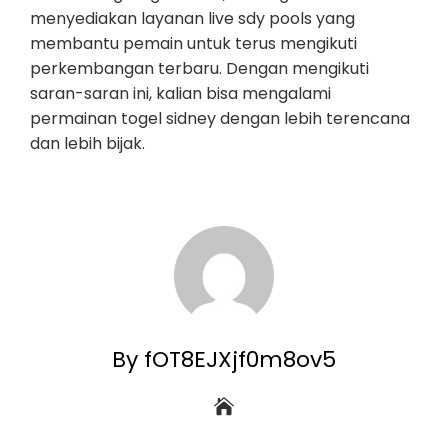
menyediakan layanan live sdy pools yang
membantu pemain untuk terus mengikuti
perkembangan terbaru. Dengan mengikuti
saran-saran ini, kalian bisa mengalami
permainan togel sidney dengan lebih terencana
dan lebih bijak.
By fOT8EJXjf0m8ov5