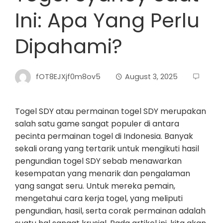
Ini: Apa Yang Perlu
Dipahami?
fOT8EJXjf0m8ov5
August 3, 2025
Togel SDY atau permainan togel SDY merupakan
salah satu game sangat populer di antara
pecinta permainan togel di Indonesia. Banyak
sekali orang yang tertarik untuk mengikuti hasil
pengundian togel SDY sebab menawarkan
kesempatan yang menarik dan pengalaman
yang sangat seru. Untuk mereka pemain,
mengetahui cara kerja togel, yang meliputi
pengundian, hasil, serta corak permainan adalah