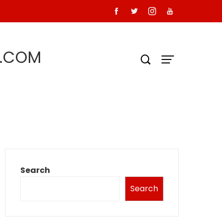
S.COM
Search
Search