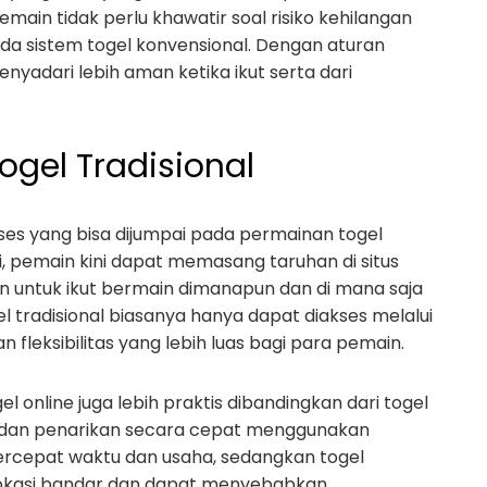
main tidak perlu khawatir soal risiko kehilangan
 pada sistem togel konvensional. Dengan aturan
nyadari lebih aman ketika ikut serta dari
gel Tradisional
s yang bisa dijumpai pada permainan togel
i, pemain kini dapat memasang taruhan di situs
n untuk ikut bermain dimanapun dan di mana saja
l tradisional biasanya hanya dapat diakses melalui
n fleksibilitas yang lebih luas bagi para pemain.
online juga lebih praktis dibandingkan dari togel
t dan penarikan secara cepat menggunakan
rcepat waktu dan usaha, sedangkan togel
 lokasi bandar dan dapat menyebabkan