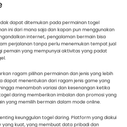
e
dak dapat ditemukan pada permainan togel
nan ini dari mana saja dan kapan pun menggunakan
ngandalkan internet, pengalaman bermain bisa
am perjalanan tanpa perlu menemukan tempat jual
bagi pemain yang mempunyai aktivitas yang padat
el.
warkan ragam pilihan permainan dan jenis yang lebih
ta dapat menentukan dari ragam jenis game yang
ehingga menambah variasi dan kesenangan ketika
nan togel daring memberikan imbalan dan promosi yang
in yang memilih bermain dalam mode online.
nting keunggulan togel daring. Platform yang diakui
y yang kuat, yang membuat data pribadi dan