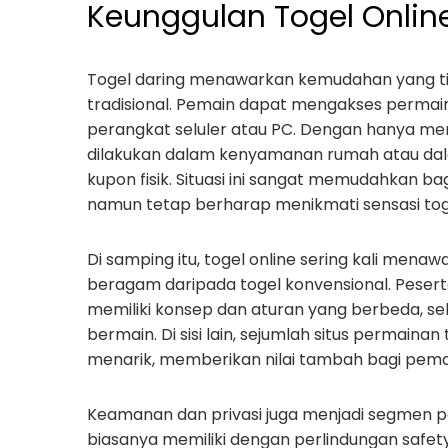
Keunggulan Togel Onlin
Togel daring menawarkan kemudahan yang ti
tradisional. Pemain dapat mengakses permai
perangkat seluler atau PC. Dengan hanya me
dilakukan dalam kenyamanan rumah atau dal
kupon fisik. Situasi ini sangat memudahkan 
namun tetap berharap menikmati sensasi tog
Di samping itu, togel online sering kali mena
beragam daripada togel konvensional. Peser
memiliki konsep dan aturan yang berbeda, s
bermain. Di sisi lain, sejumlah situs permai
menarik, memberikan nilai tambah bagi pema
Keamanan dan privasi juga menjadi segmen pe
biasanya memiliki dengan perlindungan safet