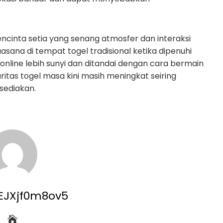
ncinta setia yang senang atmosfer dan interaksi
sana di tempat togel tradisional ketika dipenuhi
nline lebih sunyi dan ditandai dengan cara bermain
ritas togel masa kini masih meningkat seiring
sediakan.
8EJXjf0m8ov5