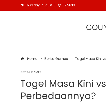
Skip
Thursday, August 6
02:58:11
to
content
COUN
Home
Berita Games
Togel Masa Kini v
BERITA GAMES
Togel Masa Kini vs
Perbedaannya?