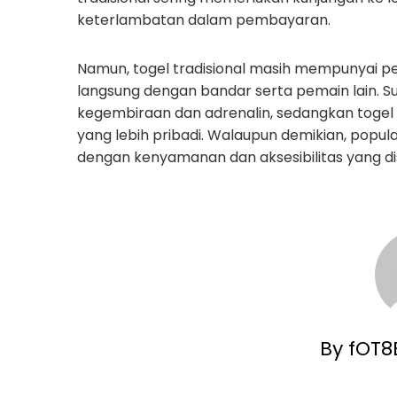
keterlambatan dalam pembayaran.
Namun, togel tradisional masih mempunyai pe
langsung dengan bandar serta pemain lain. Sua
kegembiraan dan adrenalin, sedangkan togel o
yang lebih pribadi. Walaupun demikian, popula
dengan kenyamanan dan aksesibilitas yang di
By fOT