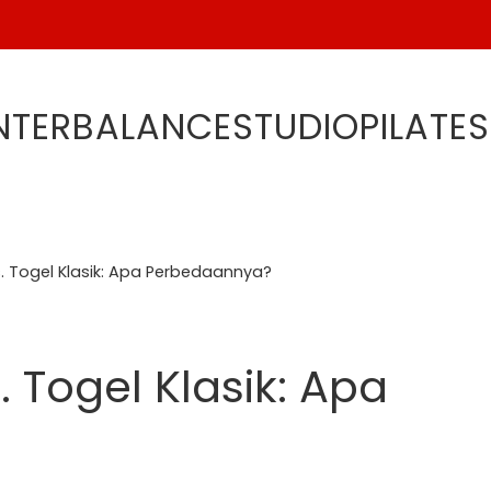
TERBALANCESTUDIOPILATE
s. Togel Klasik: Apa Perbedaannya?
. Togel Klasik: Apa