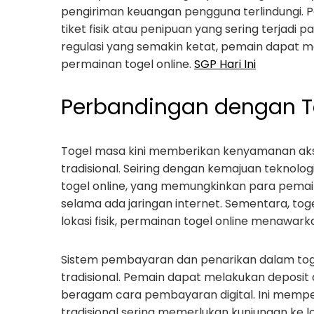
pengiriman keuangan pengguna terlindungi. Pe
tiket fisik atau penipuan yang sering terjadi
regulasi yang semakin ketat, pemain dapat me
permainan togel online.
SGP Hari Ini
Perbandingan dengan To
Togel masa kini memberikan kenyamanan akse
tradisional. Seiring dengan kemajuan teknolog
togel online, yang memungkinkan para pemai
selama ada jaringan internet. Sementara, toge
lokasi fisik, permainan togel online menawarka
Sistem pembayaran dan penarikan dalam togel 
tradisional. Pemain dapat melakukan deposi
beragam cara pembayaran digital. Ini mempe
tradisional sering memerlukan kunjungan ke