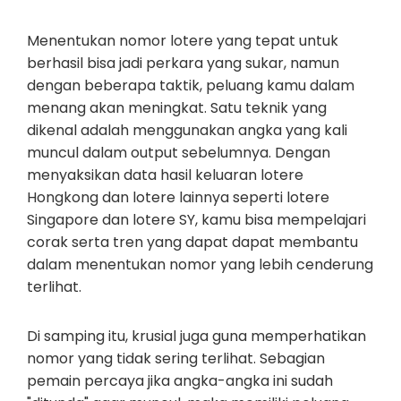
Menentukan nomor lotere yang tepat untuk
berhasil bisa jadi perkara yang sukar, namun
dengan beberapa taktik, peluang kamu dalam
menang akan meningkat. Satu teknik yang
dikenal adalah menggunakan angka yang kali
muncul dalam output sebelumnya. Dengan
menyaksikan data hasil keluaran lotere
Hongkong dan lotere lainnya seperti lotere
Singapore dan lotere SY, kamu bisa mempelajari
corak serta tren yang dapat dapat membantu
dalam menentukan nomor yang lebih cenderung
terlihat.
Di samping itu, krusial juga guna memperhatikan
nomor yang tidak sering terlihat. Sebagian
pemain percaya jika angka-angka ini sudah