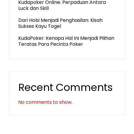
Kudapoker Online: Perpaduan Antara
Luck dan Skill
Dari Hobi Menjadi Penghasilan: Kisah
Sukses Kayu Togel
KudaPoker: Kenapa Hal Ini Menjadi Pilihan
Teratas Para Pecinta Poker
Recent Comments
No comments to show.