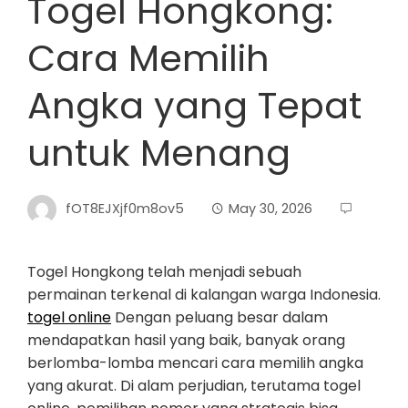
Togel Hongkong:
Cara Memilih
Angka yang Tepat
untuk Menang
fOT8EJXjf0m8ov5
May 30, 2026
Togel Hongkong telah menjadi sebuah
permainan terkenal di kalangan warga Indonesia.
togel online
Dengan peluang besar dalam
mendapatkan hasil yang baik, banyak orang
berlomba-lomba mencari cara memilih angka
yang akurat. Di alam perjudian, terutama togel