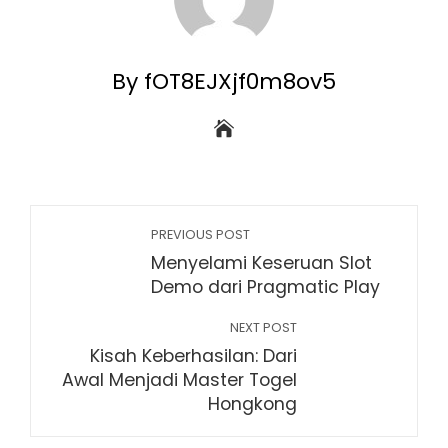
By fOT8EJXjf0m8ov5
PREVIOUS POST
Menyelami Keseruan Slot
Demo dari Pragmatic Play
NEXT POST
Kisah Keberhasilan: Dari
Awal Menjadi Master Togel
Hongkong