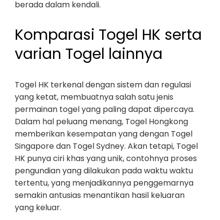
berada dalam kendali.
Komparasi Togel HK serta
varian Togel lainnya
Togel HK terkenal dengan sistem dan regulasi
yang ketat, membuatnya salah satu jenis
permainan togel yang paling dapat dipercaya.
Dalam hal peluang menang, Togel Hongkong
memberikan kesempatan yang dengan Togel
Singapore dan Togel Sydney. Akan tetapi, Togel
HK punya ciri khas yang unik, contohnya proses
pengundian yang dilakukan pada waktu waktu
tertentu, yang menjadikannya penggemarnya
semakin antusias menantikan hasil keluaran
yang keluar.