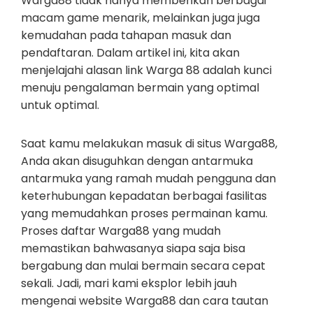
Warga88 tidak hanya memberikan berbagai
macam game menarik, melainkan juga juga
kemudahan pada tahapan masuk dan
pendaftaran. Dalam artikel ini, kita akan
menjelajahi alasan link Warga 88 adalah kunci
menuju pengalaman bermain yang optimal
untuk optimal.
Saat kamu melakukan masuk di situs Warga88,
Anda akan disuguhkan dengan antarmuka
antarmuka yang ramah mudah pengguna dan
keterhubungan kepadatan berbagai fasilitas
yang memudahkan proses permainan kamu.
Proses daftar Warga88 yang mudah
memastikan bahwasanya siapa saja bisa
bergabung dan mulai bermain secara cepat
sekali. Jadi, mari kami eksplor lebih jauh
mengenai website Warga88 dan cara tautan