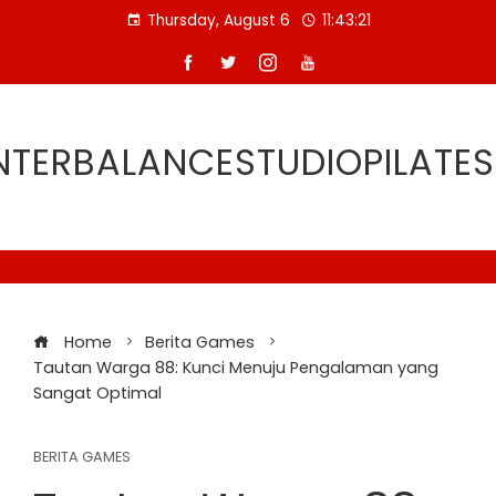
Skip
Thursday, August 6
11:43:21
to
content
TERBALANCESTUDIOPILATE
Home
Berita Games
Tautan Warga 88: Kunci Menuju Pengalaman yang
Sangat Optimal
BERITA GAMES