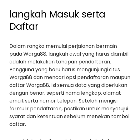
langkah Masuk serta
Daftar
Dalam rangka memulai perjalanan bermain
pada Warga88, langkah awal yang harus diambil
adalah melakukan tahapan pendaftaran.
Pengguna yang baru harus mengunjungi situs
Warga88 dan mencari opsi pendaftaran maupun
daftar Warga88. Isi semua data yang diperlukan
dengan benar, seperti nama lengkap, alamat
email, serta nomor telepon. Setelah mengisi
formulir pendaftaran, pastikan untuk menyetujui
syarat dan ketentuan sebelum menekan tombol
daftar.