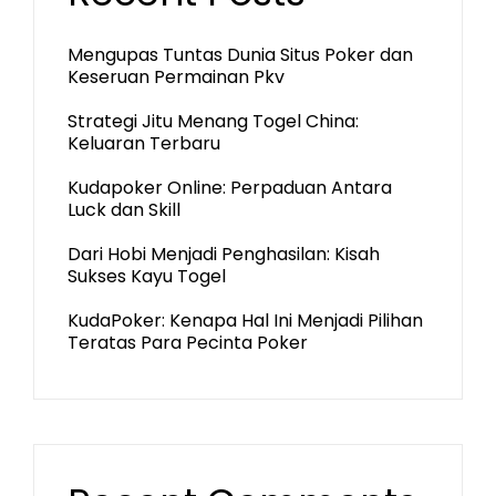
Mengupas Tuntas Dunia Situs Poker dan
Keseruan Permainan Pkv
Strategi Jitu Menang Togel China:
Keluaran Terbaru
Kudapoker Online: Perpaduan Antara
Luck dan Skill
Dari Hobi Menjadi Penghasilan: Kisah
Sukses Kayu Togel
KudaPoker: Kenapa Hal Ini Menjadi Pilihan
Teratas Para Pecinta Poker