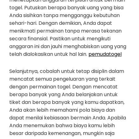
togel. Putuskan berapa banyak uang yang bisa
Anda sisihkan tanpa mengganggu kebutuhan
sehari-hari. Dengan demikian, Anda dapat
menikmati permainan tanpa merasa tekanan
secara finansial. Pastikan untuk mengikuti
anggaran ini dan jauhi menghabiskan uang yang
telah dialokasikan untuk hal lain.
pemudatogel
Selanjutnya, cobalah untuk tetap disiplin dalam
mencatat semua pengeluaran yang terkait
dengan permainan togel. Dengan mencatat
berapa banyak yang Anda belanjakan untuk
tiket dan berapa banyak yang kamu dapatkan,
Anda akan lebih memahami pola biaya dan
dapat menilai kebiasaan bermain Anda. Apabila
Anda menemukan bahwa biaya kamu lebih
besar daripada kemenangan, mungkin saja