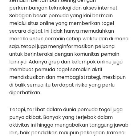
semakin bertambah seiring dengan
perkembangan teknologi dan akses internet.
Sebagian besar pemuda yang kini bermain
melalui situs online yang memberikan togel
secara digital. Ini tidak hanya memudahkan
mereka untuk bermain setiap waktu dan di mana
saja, tetapi juga menginformasikan peluang
untuk berinteraksi dengan komunitas pemain
lainnya. Adanya grup dan kelompok online juga
membuat pemuda togel semakin aktif
mendiskusikan dan membagi strategi, meskipun
di balik semua itu terdapat risiko yang perlu
diperhatikan.
Tetapi, terlibat dalam dunia pemuda togel juga
punya akibat. Banyak yang terjebak dalam
aktivitas ini hingga mengabaikan tanggung jawab
lain, baik pendidikan maupun pekerjaan. Karena