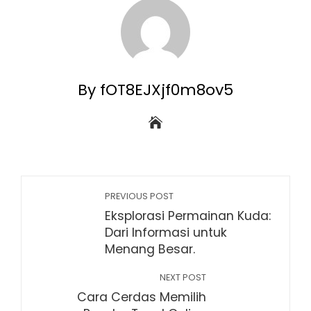
By fOT8EJXjf0m8ov5
PREVIOUS POST
Eksplorasi Permainan Kuda:
Dari Informasi untuk
Menang Besar.
NEXT POST
Cara Cerdas Memilih