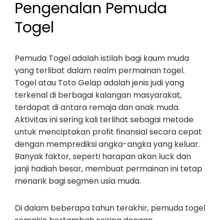
Pengenalan Pemuda
Togel
Pemuda Togel adalah istilah bagi kaum muda
yang terlibat dalam realm permainan togel.
Togel atau Toto Gelap adalah jenis judi yang
terkenal di berbagai kalangan masyarakat,
terdapat di antara remaja dan anak muda.
Aktivitas ini sering kali terlihat sebagai metode
untuk menciptakan profit finansial secara cepat
dengan memprediksi angka-angka yang keluar.
Banyak faktor, seperti harapan akan luck dan
janji hadiah besar, membuat permainan ini tetap
menarik bagi segmen usia muda.
Di dalam beberapa tahun terakhir, pemuda togel