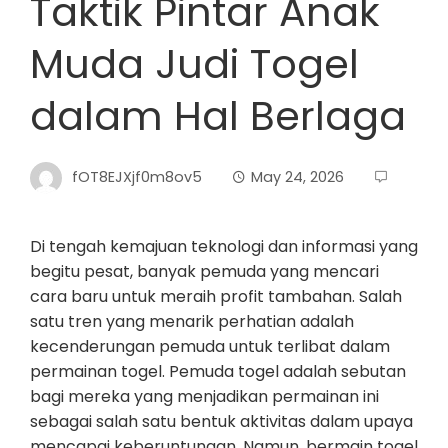
Taktik Pintar Anak
Muda Judi Togel
dalam Hal Berlaga
fOT8EJXjf0m8ov5
May 24, 2026
Di tengah kemajuan teknologi dan informasi yang
begitu pesat, banyak pemuda yang mencari
cara baru untuk meraih profit tambahan. Salah
satu tren yang menarik perhatian adalah
kecenderungan pemuda untuk terlibat dalam
permainan togel. Pemuda togel adalah sebutan
bagi mereka yang menjadikan permainan ini
sebagai salah satu bentuk aktivitas dalam upaya
mencapai keberuntungan. Namun, bermain togel