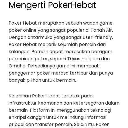
Mengerti PokerHebat
Poker Hebat merupakan sebuah wadah game
poker online yang sangat populer di Tanah Air.
Dengan antarmuka yang sangat user-friendly,
Poker Hebat menarik sejumlah pemain dari
kalangan. Pemain dapat merasakan beragam
permainan poker, seperti Texas Hold’em dan
Omaha. Tersedianya game ini membuat
penggemar poker merasa terhibur dan punya
banyak pilihan untuk bermain.
Kelebihan Poker Hebat terletak pada
infrastruktur keamanan dan ketersegaran dalam
bermain. Platform ini menggunakan teknologi
enkripsi canggih untuk melindungi informasi
pribadi dan transfer pemain. Selain itu, Poker