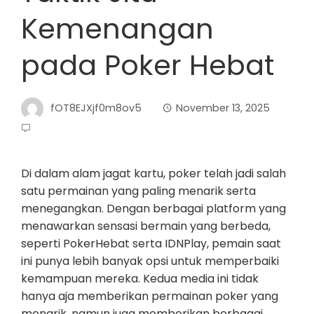
Kemenangan
pada Poker Hebat
fOT8EJXjf0m8ov5
November 13, 2025
Di dalam alam jagat kartu, poker telah jadi salah
satu permainan yang paling menarik serta
menegangkan. Dengan berbagai platform yang
menawarkan sensasi bermain yang berbeda,
seperti PokerHebat serta IDNPlay, pemain saat
ini punya lebih banyak opsi untuk memperbaiki
kemampuan mereka. Kedua media ini tidak
hanya aja memberikan permainan poker yang
menarik, namun juga memberikan berbagai