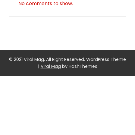
No comments to show.
© 2021 Viral Mag. All Right Reserved.
WordPress Theme
|
Viral Mag
by HashThemes