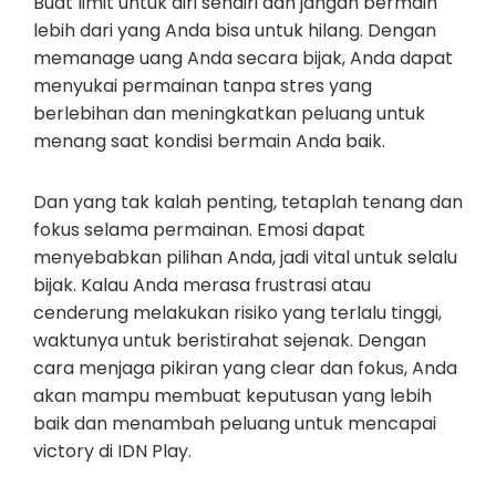
Buat limit untuk diri sendiri dan jangan bermain
lebih dari yang Anda bisa untuk hilang. Dengan
memanage uang Anda secara bijak, Anda dapat
menyukai permainan tanpa stres yang
berlebihan dan meningkatkan peluang untuk
menang saat kondisi bermain Anda baik.
Dan yang tak kalah penting, tetaplah tenang dan
fokus selama permainan. Emosi dapat
menyebabkan pilihan Anda, jadi vital untuk selalu
bijak. Kalau Anda merasa frustrasi atau
cenderung melakukan risiko yang terlalu tinggi,
waktunya untuk beristirahat sejenak. Dengan
cara menjaga pikiran yang clear dan fokus, Anda
akan mampu membuat keputusan yang lebih
baik dan menambah peluang untuk mencapai
victory di IDN Play.