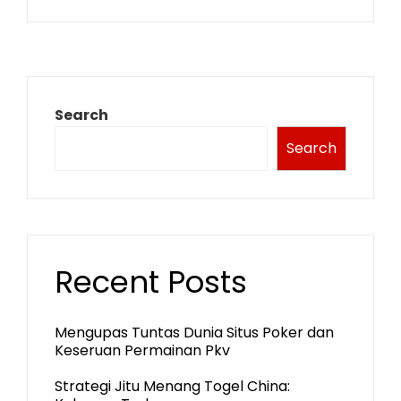
Search
Search
Recent Posts
Mengupas Tuntas Dunia Situs Poker dan
Keseruan Permainan Pkv
Strategi Jitu Menang Togel China: