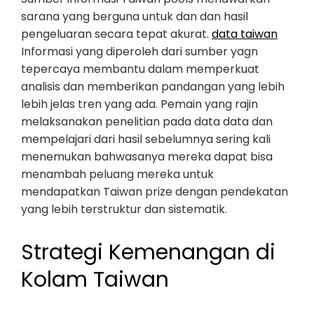
sarana yang berguna untuk dan dan hasil
pengeluaran secara tepat akurat.
data taiwan
Informasi yang diperoleh dari sumber yagn
tepercaya membantu dalam memperkuat
analisis dan memberikan pandangan yang lebih
lebih jelas tren yang ada. Pemain yang rajin
melaksanakan penelitian pada data data dan
mempelajari dari hasil sebelumnya sering kali
menemukan bahwasanya mereka dapat bisa
menambah peluang mereka untuk
mendapatkan Taiwan prize dengan pendekatan
yang lebih terstruktur dan sistematik.
Strategi Kemenangan di
Kolam Taiwan