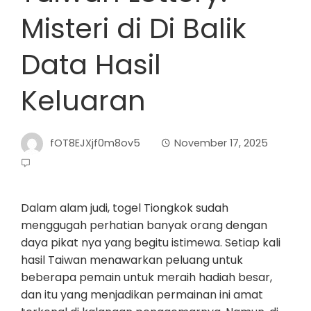
Misteri di Di Balik
Data Hasil
Keluaran
fOT8EJXjf0m8ov5
November 17, 2025
Dalam alam judi, togel Tiongkok sudah
menggugah perhatian banyak orang dengan
daya pikat nya yang begitu istimewa. Setiap kali
hasil Taiwan menawarkan peluang untuk
beberapa pemain untuk meraih hadiah besar,
dan itu yang menjadikan permainan ini amat