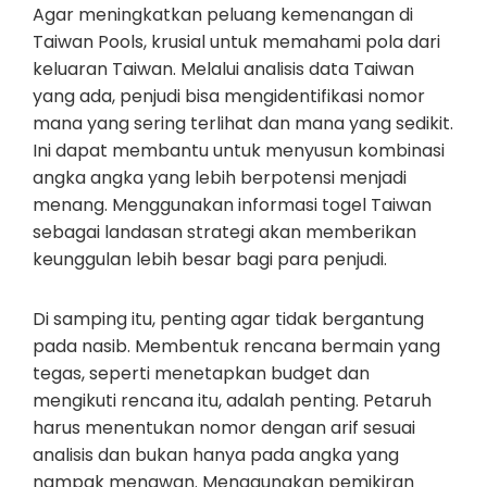
Agar meningkatkan peluang kemenangan di
Taiwan Pools, krusial untuk memahami pola dari
keluaran Taiwan. Melalui analisis data Taiwan
yang ada, penjudi bisa mengidentifikasi nomor
mana yang sering terlihat dan mana yang sedikit.
Ini dapat membantu untuk menyusun kombinasi
angka angka yang lebih berpotensi menjadi
menang. Menggunakan informasi togel Taiwan
sebagai landasan strategi akan memberikan
keunggulan lebih besar bagi para penjudi.
Di samping itu, penting agar tidak bergantung
pada nasib. Membentuk rencana bermain yang
tegas, seperti menetapkan budget dan
mengikuti rencana itu, adalah penting. Petaruh
harus menentukan nomor dengan arif sesuai
analisis dan bukan hanya pada angka yang
nampak menawan. Menggunakan pemikiran