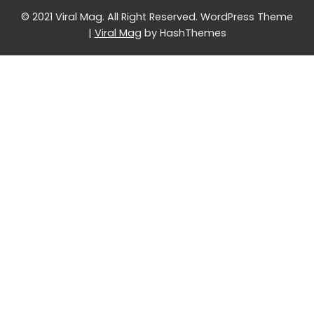
© 2021 Viral Mag. All Right Reserved.
WordPress Theme
|
Viral Mag
by HashThemes