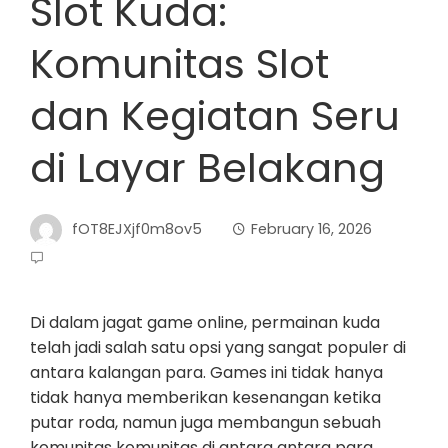
Slot Kuda:
Komunitas Slot
dan Kegiatan Seru
di Layar Belakang
fOT8EJXjf0m8ov5
February 16, 2026
Di dalam jagat game online, permainan kuda
telah jadi salah satu opsi yang sangat populer di
antara kalangan para. Games ini tidak hanya
tidak hanya memberikan kesenangan ketika
putar roda, namun juga membangun sebuah
komunitas komunitas di antara antara para