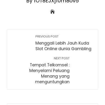
By fOT8EJXjf0m8ov5
PREVIOUS POST
Menggali Lebih Jauh Kuda
Slot Online dunia Gambling
NEXT POST
Tempat Telkomsel :
Menyelami Peluang
Menang yang
menguntungkan