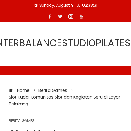
Skip
Sunday, August 9
02:38:32
to
content
TERBALANCESTUDIOPILATE
Home
Berita Games
Slot Kuda: Komunitas Slot dan Kegiatan Seru di Layar
Belakang
BERITA GAMES