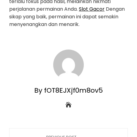
terlalu fokus pada hasil, melainkan nikmati
perjalanan permainan Anda.
Slot Gacor
Dengan
sikap yang baik, permainan ini dapat semakin
menyenangkan dan menarik.
By fOT8EJXjf0m8ov5