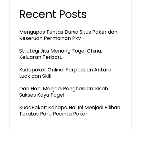
Recent Posts
Mengupas Tuntas Dunia Situs Poker dan
Keseruan Permainan Pkv
Strategi Jitu Menang Togel China:
Keluaran Terbaru
Kudapoker Online: Perpaduan Antara
Luck dan Skill
Dari Hobi Menjadi Penghasilan: Kisah
Sukses Kayu Togel
KudaPoker: Kenapa Hal Ini Menjadi Pilihan
Teratas Para Pecinta Poker