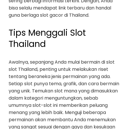
sering berbagi informasi terkini. Dengan, Anda
bisa selalu mendapat link terbaru dan handal
guna berlaga slot gacor di Thailand.
Tips Menggali Slot
Thailand
Awalnya, sepanjang Anda mulai bermain di slot
slot Thailand, penting untuk melakukan riset
tentang beraneka jenis permainan yang ada.
Setiap slot punya tema, grafik, dan cara bermain
yang unik. Temukan slot mana yang dimasukkan
dalam kategori menguntungkan, sebab
umumnya slot-slot ini memberikan peluang
menang yang lebih baik. Menguji beberapa
permainan akan membantu Anda menemukan
yang sangat sesuai dengan gaya dan kesukaan