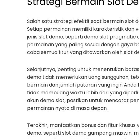
Strategi Bermain Slot 
Salah satu strategi efektif saat bermain slo
Setiap permainan memiliki karakteristik dan
jenis slot demo, seperti demo slot pragmati
permainan yang paling sesuai dengan gaya b
coba semua fitur yang ditawarkan oleh slot d
Selanjutnya, penting untuk menentukan batas
demo tidak memerlukan uang sungguhan, tetap
bermain dan jumlah putaran yang ingin And
tidak membuang waktu lebih dari yang diperl
akun demo slot, pastikan untuk mencatat pe
permainan nyata di masa depan.
Terakhir, manfaatkan bonus dan fitur khusus
demo, seperti slot demo gampang maxwin, me