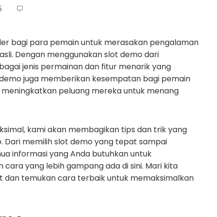
5
uler bagi para pemain untuk merasakan pengalaman
sli. Dengan menggunakan slot demo dari
agai jenis permainan dan fitur menarik yang
t demo juga memberikan kesempatan bagi pemain
meningkatkan peluang mereka untuk menang
simal, kami akan membagikan tips dan trik yang
. Dari memilih slot demo yang tepat sampai
mua informasi yang Anda butuhkan untuk
ara yang lebih gampang ada di sini. Mari kita
lot dan temukan cara terbaik untuk memaksimalkan