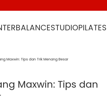
TERBALANCESTUDIOPILATE
g Maxwin: Tips dan Trik Menang Besar
ng Maxwin: Tips dan
r