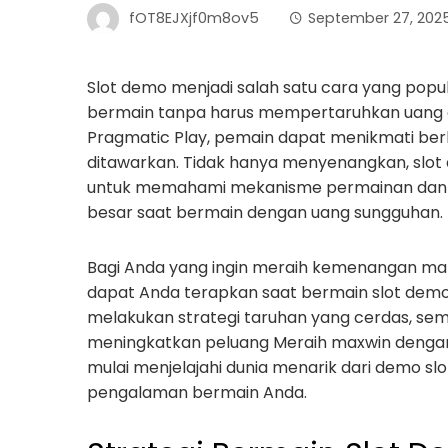
fOT8EJXjf0m8ov5
September 27, 202
Slot demo menjadi salah satu cara yang pop
bermain tanpa harus mempertaruhkan uang a
Pragmatic Play, pemain dapat menikmati berb
ditawarkan. Tidak hanya menyenangkan, slo
untuk memahami mekanisme permainan dan 
besar saat bermain dengan uang sungguhan.
Bagi Anda yang ingin meraih kemenangan mak
dapat Anda terapkan saat bermain slot demo
melakukan strategi taruhan yang cerdas, se
meningkatkan peluang Meraih maxwin dengan c
mulai menjelajahi dunia menarik dari demo s
pengalaman bermain Anda.