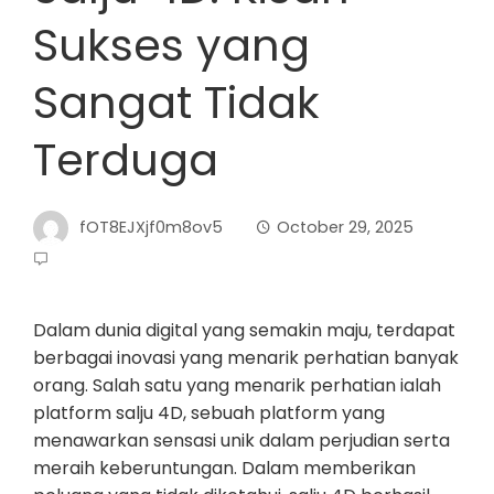
Sukses yang
Sangat Tidak
Terduga
fOT8EJXjf0m8ov5
October 29, 2025
Dalam dunia digital yang semakin maju, terdapat
berbagai inovasi yang menarik perhatian banyak
orang. Salah satu yang menarik perhatian ialah
platform salju 4D, sebuah platform yang
menawarkan sensasi unik dalam perjudian serta
meraih keberuntungan. Dalam memberikan