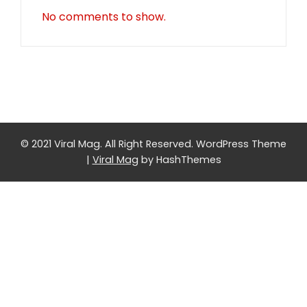
No comments to show.
© 2021 Viral Mag. All Right Reserved.
WordPress Theme
|
Viral Mag
by HashThemes