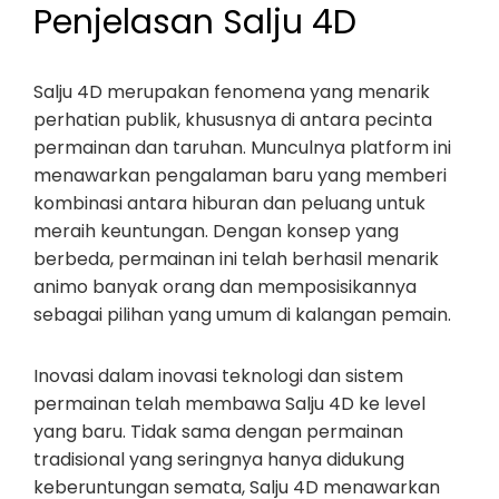
Penjelasan Salju 4D
Salju 4D merupakan fenomena yang menarik
perhatian publik, khususnya di antara pecinta
permainan dan taruhan. Munculnya platform ini
menawarkan pengalaman baru yang memberi
kombinasi antara hiburan dan peluang untuk
meraih keuntungan. Dengan konsep yang
berbeda, permainan ini telah berhasil menarik
animo banyak orang dan memposisikannya
sebagai pilihan yang umum di kalangan pemain.
Inovasi dalam inovasi teknologi dan sistem
permainan telah membawa Salju 4D ke level
yang baru. Tidak sama dengan permainan
tradisional yang seringnya hanya didukung
keberuntungan semata, Salju 4D menawarkan