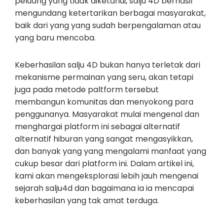
peluang yang tidak diketahui, salju 4D berhasil
mengundang ketertarikan berbagai masyarakat,
baik dari yang yang sudah berpengalaman atau
yang baru mencoba.
Keberhasilan salju 4D bukan hanya terletak dari
mekanisme permainan yang seru, akan tetapi
juga pada metode paltform tersebut
membangun komunitas dan menyokong para
penggunanya. Masyarakat mulai mengenal dan
menghargai platform ini sebagai alternatif
alternatif hiburan yang sangat mengasyikkan,
dan banyak yang yang mengalami manfaat yang
cukup besar dari platform ini. Dalam artikel ini,
kami akan mengeksplorasi lebih jauh mengenai
sejarah salju4d dan bagaimana ia ia mencapai
keberhasilan yang tak amat terduga.