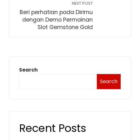
NEXT POST
Beri perhatian pada Dirimu
dengan Demo Permainan
Slot Gemstone Gold
Search
Search
Recent Posts