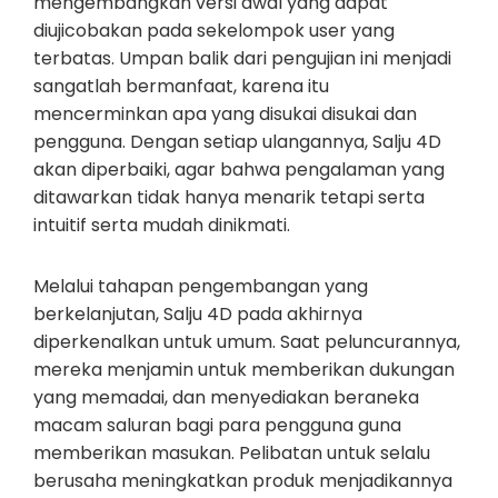
mengembangkan versi awal yang dapat
diujicobakan pada sekelompok user yang
terbatas. Umpan balik dari pengujian ini menjadi
sangatlah bermanfaat, karena itu
mencerminkan apa yang disukai disukai dan
pengguna. Dengan setiap ulangannya, Salju 4D
akan diperbaiki, agar bahwa pengalaman yang
ditawarkan tidak hanya menarik tetapi serta
intuitif serta mudah dinikmati.
Melalui tahapan pengembangan yang
berkelanjutan, Salju 4D pada akhirnya
diperkenalkan untuk umum. Saat peluncurannya,
mereka menjamin untuk memberikan dukungan
yang memadai, dan menyediakan beraneka
macam saluran bagi para pengguna guna
memberikan masukan. Pelibatan untuk selalu
berusaha meningkatkan produk menjadikannya