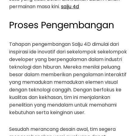
permainan masa kini.
salju 4d
Proses Pengembangan
Tahapan pengembangan Salju 4D dimulai dari
inspirasi ide inovatif dari sekelompok sekelompok
developer yang berpengalaman dalam industri
teknologi dan hiburan. Mereka menilai peluang
besar dalam memberikan pengalaman interaktif
yang memadukan memadukan elemen visual
dengan teknologi canggih. Dengan berfokus ke
kualitas dan kekhasan, tim ini menjalankan
penelitian yang mendalam untuk memahami
kebutuhan serta keinginan user.
Sesudah merancang desain awal, tim segera