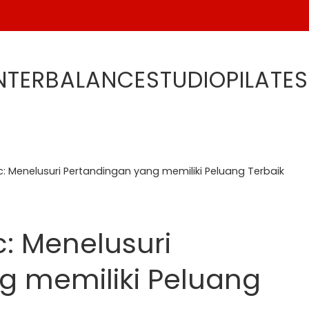
TERBALANCESTUDIOPILATE
c: Menelusuri Pertandingan yang memiliki Peluang Terbaik
c: Menelusuri
g memiliki Peluang