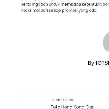
serta ingatlah untuk membaca ketentuan da
maksimal dari setiap promosi yang ada.
By fOT
PREVIOUS POST
Toto Hong Kong: Dari