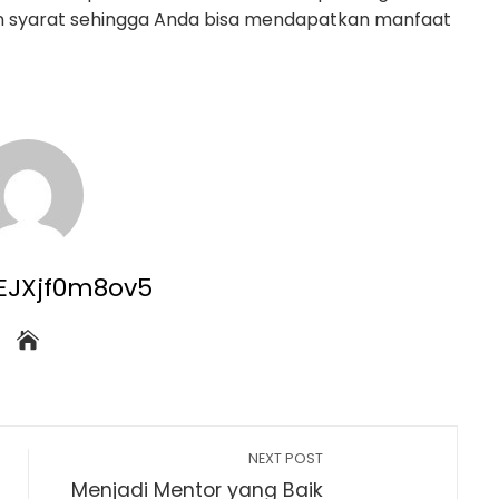
n syarat sehingga Anda bisa mendapatkan manfaat
8EJXjf0m8ov5
NEXT POST
Menjadi Mentor yang Baik