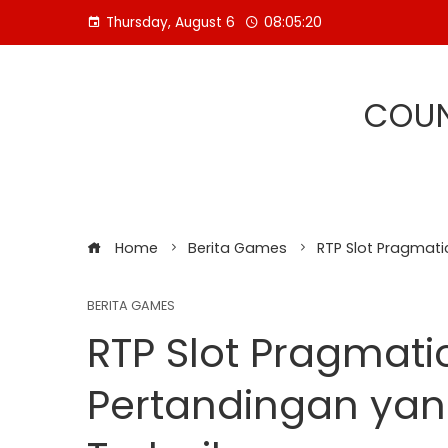
Skip
Thursday, August 6
08:05:21
to
content
COUN
Home
Berita Games
RTP Slot Pragmati
BERITA GAMES
RTP Slot Pragmati
Pertandingan yan