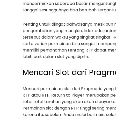
mencerminkan seberapa besar menguntungkan
tanggal sesungguhnya bisa berubah tergantun
Penting untuk diingat bahwasanya meskipun
pengembalian yang mungkin, tidak ada jan
tersebut dalam waktu yang singkat singkat. H
serta varian permainan bisa sangat mempeng
memiliki pemahaman tentang RTP dapat men
lebih baik dalam slot yang dipilih.
Mencari Slot dari Pragm
Mencari permainan slot dari Pragmatic ya
RTP atau RTP. Return to Player merupakan p
total total taruhan yang akan akan dibayark
Permainan slot dengan RTP tinggi sering men
karena itu, sebelum Anda mulai bermain, selal