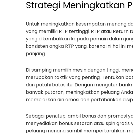
Strategi Meningkatkan 
Untuk meningkatkan kesempatan menang dala
yang memiliki RTP tertinggi. RTP atau Return t
yang dikembalikan kepada pemain dalam jangk
konsisten angka RTP yang, karena ini hal ini 
panjang.
Di samping memilih mesin dengan tinggi, men
merupakan taktik yang penting. Tentukan ba
dan patuhi batas itu. Dengan mengatur bankr
banyak putaran, meningkatkan peluang And
membiarkan diri emosi dan pertahankan disip
Sebagai penutup, ambil bonus dan promosi yan
menyediakan bonus setoran atau spin gratis
peluang menang sambil mempertaruhkan moda