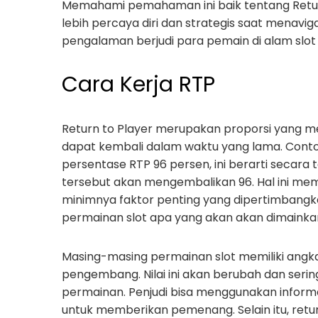
Memahami pemahaman ini baik tentang Return
lebih percaya diri dan strategis saat menavi
pengalaman berjudi para pemain di alam slot
Cara Kerja RTP
Return to Player merupakan proporsi yang m
dapat kembali dalam waktu yang lama. Cont
persentase RTP 96 persen, ini berarti secara t
tersebut akan mengembalikan 96. Hal ini memb
minimnya faktor penting yang dipertimban
permainan slot apa yang akan akan dimainka
Masing-masing permainan slot memiliki angka 
pengembang. Nilai ini akan berubah dan sering
permainan. Penjudi bisa menggunakan inform
untuk memberikan pemenang. Selain itu, retur