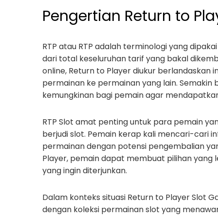
Pengertian Return to Pl
RTP atau RTP adalah terminologi yang dipakai
dari total keseluruhan tarif yang bakal dikem
online, Return to Player diukur berlandaskan i
permainan ke permainan yang lain. Semakin b
kemungkinan bagi pemain agar mendapatkan
RTP Slot amat penting untuk para pemain yan
berjudi slot. Pemain kerap kali mencari-cari 
permainan dengan potensi pengembalian yang 
Player, pemain dapat membuat pilihan yang
yang ingin diterjunkan.
Dalam konteks situasi Return to Player Slot
dengan koleksi permainan slot yang menawar