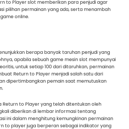
 to Player slot memberikan para penjudi agar
gasi pilihan permainan yang ada, serta menambah
 game online.
enunjukkan berapa banyak taruhan penjudi yang
ohnya, apabila sebuah game mesin slot mempunyai
eoritis, untuk setiap 100 dari ditaruhkan, permainan
uat Return to Player menjadi salah satu dari
gkan dipertimbangkan pemain saat memutuskan
n.
Return to Player yang telah ditentukan oleh
kali diberikan di lembar informasi tentang
asi ini dalam menghitung kemungkinan permainan
n to player juga berperan sebagai indikator yang