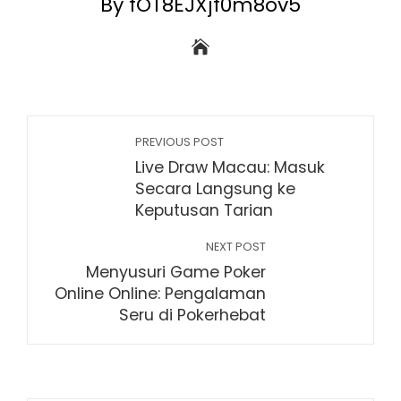
By fOT8EJXjf0m8ov5
PREVIOUS POST
Live Draw Macau: Masuk
Secara Langsung ke
Keputusan Tarian
NEXT POST
Menyusuri Game Poker
Online Online: Pengalaman
Seru di Pokerhebat