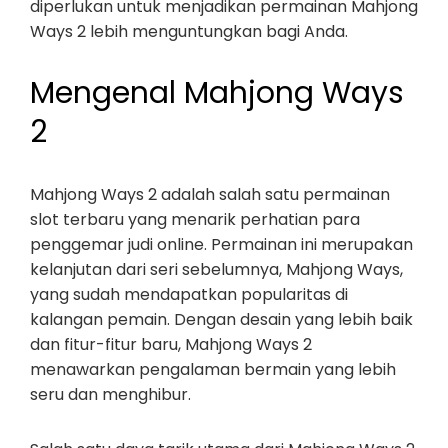
diperlukan untuk menjadikan permainan Mahjong
Ways 2 lebih menguntungkan bagi Anda.
Mengenal Mahjong Ways
2
Mahjong Ways 2 adalah salah satu permainan
slot terbaru yang menarik perhatian para
penggemar judi online. Permainan ini merupakan
kelanjutan dari seri sebelumnya, Mahjong Ways,
yang sudah mendapatkan popularitas di
kalangan pemain. Dengan desain yang lebih baik
dan fitur-fitur baru, Mahjong Ways 2
menawarkan pengalaman bermain yang lebih
seru dan menghibur.