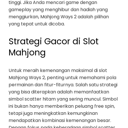
tinggi. Jika Anda mencari game dengan
gameplay yang menghibur dan hadiah yang
menggiurkan, Mahjong Ways 2 adalah pilihan
yang tepat untuk dicoba.
Strategi Gacor di Slot
Mahjong
Untuk meraih kemenangan maksimal di slot
Mahjong Ways 2, penting untuk memahami pola
permainan dan fitur-fiturnya. Salah satu strategi
yang bisa diterapkan adalah memanfaatkan
simbol scatter hitam yang sering muncul. Simbol
ini bukan hanya memberikan peluang free spin,
tetapi juga meningkatkan kemungkinan
mendapatkan kombinasi kemenangan besar.
Dengan fokus pada keberadaan simbol scatter