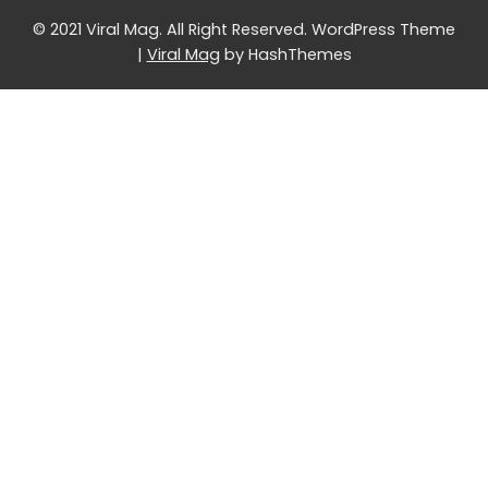
© 2021 Viral Mag. All Right Reserved.
WordPress Theme
|
Viral Mag
by HashThemes