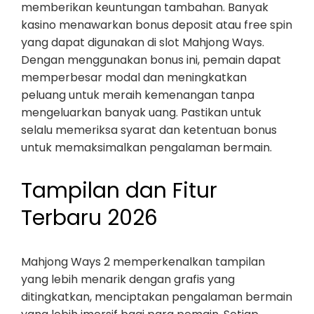
memberikan keuntungan tambahan. Banyak
kasino menawarkan bonus deposit atau free spin
yang dapat digunakan di slot Mahjong Ways.
Dengan menggunakan bonus ini, pemain dapat
memperbesar modal dan meningkatkan
peluang untuk meraih kemenangan tanpa
mengeluarkan banyak uang. Pastikan untuk
selalu memeriksa syarat dan ketentuan bonus
untuk memaksimalkan pengalaman bermain.
Tampilan dan Fitur
Terbaru 2026
Mahjong Ways 2 memperkenalkan tampilan
yang lebih menarik dengan grafis yang
ditingkatkan, menciptakan pengalaman bermain