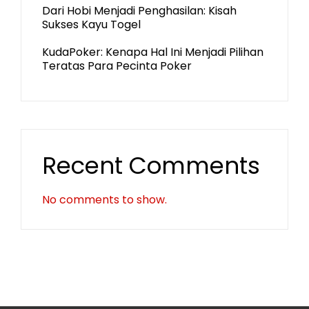
Dari Hobi Menjadi Penghasilan: Kisah
Sukses Kayu Togel
KudaPoker: Kenapa Hal Ini Menjadi Pilihan
Teratas Para Pecinta Poker
Recent Comments
No comments to show.