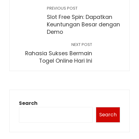
PREVIOUS POST
Slot Free Spin: Dapatkan
Keuntungan Besar dengan
Demo
NEXT POST
Rahasia Sukses Bermain
Togel Online Hari Ini
Search
Search