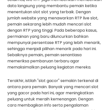
data langsung yang membantu pemain ketika
menentukan slot slot yang terbaik. Dengan
jumlah website yang menawarkan RTP live slot,
pemain sekarang lebih mudah mencari slot
dengan RTP yang tinggi. Pada beberapa kasus,
permainan yang baru diluncurkan bahkan
mempunyai persentase RTP yang lebih menarik,
sehingga menjadi pilihan menarik pada hari ini.
Sebaiknya pemain, pemain senantiasa
memeriksa pembaruan terbaru agar
memaksimalkan peluang kegiatan mereka.
Terakhir, istilah "slot gacor" semakin terkenal di
antara para pemain. Banyak yang mencari slot
yang gacor pada hari ini, agar meningkatkan
peluang untuk meraih kemenangan. Dengan
cara membagikan info serta pengalaman