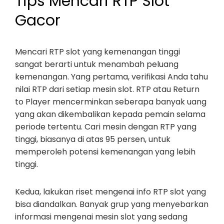
Tips Mencari RTP Slot
Gacor
Mencari RTP slot yang kemenangan tinggi
sangat berarti untuk menambah peluang
kemenangan. Yang pertama, verifikasi Anda tahu
nilai RTP dari setiap mesin slot. RTP atau Return
to Player mencerminkan seberapa banyak uang
yang akan dikembalikan kepada pemain selama
periode tertentu. Cari mesin dengan RTP yang
tinggi, biasanya di atas 95 persen, untuk
memperoleh potensi kemenangan yang lebih
tinggi.
Kedua, lakukan riset mengenai info RTP slot yang
bisa diandalkan. Banyak grup yang menyebarkan
informasi mengenai mesin slot yang sedang