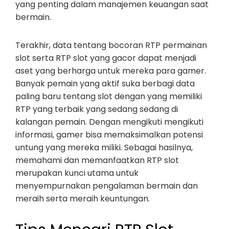
yang penting dalam manajemen keuangan saat
bermain.
Terakhir, data tentang bocoran RTP permainan
slot serta RTP slot yang gacor dapat menjadi
aset yang berharga untuk mereka para gamer.
Banyak pemain yang aktif suka berbagi data
paling baru tentang slot dengan yang memiliki
RTP yang terbaik yang sedang sedang di
kalangan pemain. Dengan mengikuti mengikuti
informasi, gamer bisa memaksimalkan potensi
untung yang mereka miliki. Sebagai hasilnya,
memahami dan memanfaatkan RTP slot
merupakan kunci utama untuk
menyempurnakan pengalaman bermain dan
meraih serta meraih keuntungan.