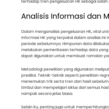
terhadap tren pengeluaran HK sebagai salah s
Analisis Informasi dan 
Dalam menganalisis pengeluaran HK, vital un
Informasi HK yang terpakai dalam analisis in
periode sebelumnya. Himpunan data dilakuka
melakukan pemeriksaan terhadap data yang 
dapat digunakan untuk membuat ramalan yang
Metodologi penelitian yang digunakan meliput
prediksi. Teknik-teknik seperti penelitian reg
menemukan trik serta tren dari hasil sebelu
timbul dan mempelajari siklus dari semua has
nampak secara jelas biasa.
Selain itu, penting juga untuk memperhitung