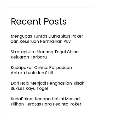
Recent Posts
Mengupas Tuntas Dunia Situs Poker
dan Keseruan Permainan Pkv
Strategi Jitu Menang Togel China:
Keluaran Terbaru
Kudapoker Online: Perpaduan
Antara Luck dan Skill
Dari Hobi Menjadi Penghasilan: Kisah
Sukses Kayu Togel
KudaPoker: Kenapa Hal Ini Menjadi
Pilihan Teratas Para Pecinta Poker