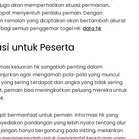
ni juga akan memperhatikan situasi permainan,
 dapat menyentuh perilaku pemain. Dengan
an ramalan yang diciptakan akan bertambah akurat
bagi semua penggemar togel HK.
data hk
si untuk Peserta
masi keluaran hk sangatlah penting dalam
anjurkan agar mengamati pola-pola yang muncul
 yang sering terdapat dan angka yang tidak sering
t, pemain bisa meningkatkan peluang mereka untuk
k.
angat bermanfaat untuk pemain. Informasi hk yang
yediakan pandangan yang lebih nyata tentang alur
k jangan hanya bergantung pada insting, melainkan
kan mempermudah untuk mengambil keputusan yang