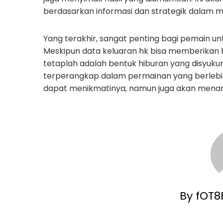
berdasarkan informasi dan strategik dalam m
Yang terakhir, sangat penting bagi pemain un
Meskipun data keluaran hk bisa memberikan 
tetaplah adalah bentuk hiburan yang disyukur
terperangkap dalam permainan yang berlebiha
dapat menikmatinya, namun juga akan men
By fOT