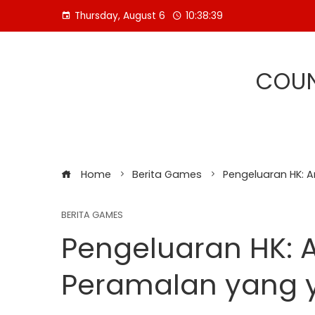
Skip
Thursday, August 6
10:38:39
to
content
COUN
Home
Berita Games
Pengeluaran HK: A
BERITA GAMES
Pengeluaran HK: A
Peramalan yang y