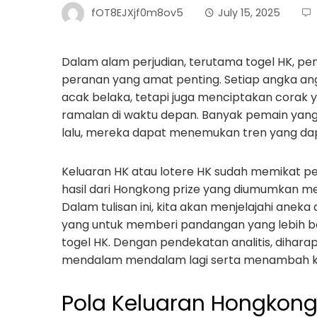
fOT8EJXjf0m8ov5
July 15, 2025
Dalam alam perjudian, terutama togel HK,
peranan yang amat penting. Setiap angka an
acak belaka, tetapi juga menciptakan corak 
ramalan di waktu depan. Banyak pemain yan
lalu, mereka dapat menemukan tren yang da
Keluaran HK atau lotere HK sudah memikat per
hasil dari Hongkong prize yang diumumkan m
Dalam tulisan ini, kita akan menjelajahi anek
yang untuk memberi pandangan yang lebih b
togel HK. Dengan pendekatan analitis, dih
mendalam mendalam lagi serta menambah kem
Pola Keluaran Hongkong