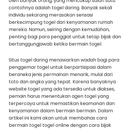
oleh banyak orang, yang mencakup salah satu
contohnya adalah togel daring. Banyak sekali
individu sekarang merasakan sensasi
berkecimpung togel dari kenyamanan rumah
mereka. Namun, seiring dengan kemudahan,
penting bagi para penggiat untuk tetap bijak dan
bertanggungjawab ketika bermain togel.
Situs togel daring menawarkan wadah bagi para
penggemar togel untuk berpartisipasi dalam
beraneka jenis permainan menarik, mulai dari
toto dan angka yang tepat. Karena banyaknya
website togel yang ada tersedia untuk diakses,
pemain harus menentukan agen togel yang
terpercaya untuk memastikan keamanan dan
kenyamanan dalam bermain bermain. Dalam
artikel ini kami akan untuk membahas cara
bermain togel togel online dengan cara bijak