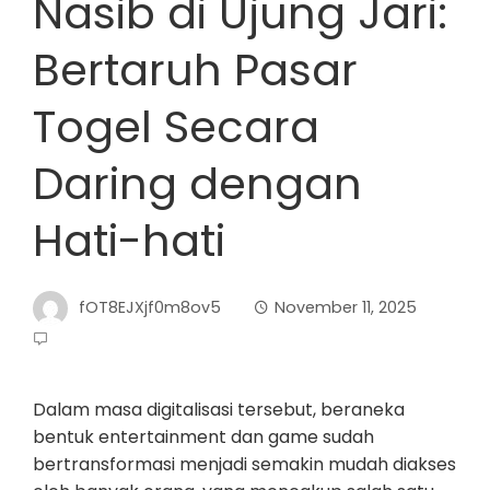
Nasib di Ujung Jari:
Bertaruh Pasar
Togel Secara
Daring dengan
Hati-hati
fOT8EJXjf0m8ov5
November 11, 2025
Dalam masa digitalisasi tersebut, beraneka
bentuk entertainment dan game sudah
bertransformasi menjadi semakin mudah diakses