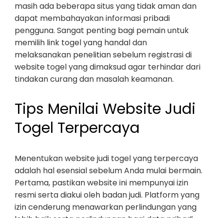
masih ada beberapa situs yang tidak aman dan
dapat membahayakan informasi pribadi
pengguna. Sangat penting bagi pemain untuk
memilih link togel yang handal dan
melaksanakan penelitian sebelum registrasi di
website togel yang dimaksud agar terhindar dari
tindakan curang dan masalah keamanan.
Tips Menilai Website Judi
Togel Terpercaya
Menentukan website judi togel yang terpercaya
adalah hal esensial sebelum Anda mulai bermain.
Pertama, pastikan website ini mempunyai izin
resmi serta diakui oleh badan judi. Platform yang
izin cenderung menawarkan perlindungan yang