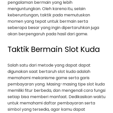
pengalaman bermain yang lebih
menguntungkan. Oleh karena itu, selain
keberuntungan, taktik pada memutuskan
momen yang tepat untuk bermain serta
seberapa besar yang ingin dipertaruhkan juga
akan berpengaruh pada hasil dari game.
Taktik Bermain Slot Kuda
Salah satu dari metode yang dapat dapat
digunakan saat bertaruh slot kuda adalah
memahami mekanisme game serta garis
pembayaran yang. Masing-masing tipe slot kuda
memiliki fitur berbeda, dan mengenali cara fungsi
setiap bisa memberi manfaat. Dedikasikan waktu
untuk memahami daftar pembayaran serta
simbol yang tersedia, agar kamu dapat