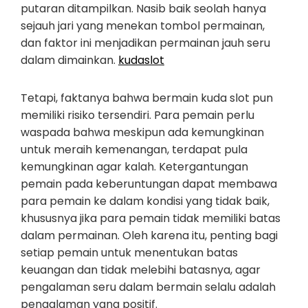
putaran ditampilkan. Nasib baik seolah hanya
sejauh jari yang menekan tombol permainan,
dan faktor ini menjadikan permainan jauh seru
dalam dimainkan.
kudaslot
Tetapi, faktanya bahwa bermain kuda slot pun
memiliki risiko tersendiri. Para pemain perlu
waspada bahwa meskipun ada kemungkinan
untuk meraih kemenangan, terdapat pula
kemungkinan agar kalah. Ketergantungan
pemain pada keberuntungan dapat membawa
para pemain ke dalam kondisi yang tidak baik,
khususnya jika para pemain tidak memiliki batas
dalam permainan. Oleh karena itu, penting bagi
setiap pemain untuk menentukan batas
keuangan dan tidak melebihi batasnya, agar
pengalaman seru dalam bermain selalu adalah
pengalaman yang positif.