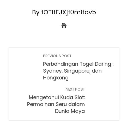
By fOT8EJXjf0m8ov5
PREVIOUS POST
Perbandingan Togel Daring :
Sydney, Singapore, dan
Hongkong
NEXT POST
Mengetahui Kuda Slot:
Permainan Seru dalam
Dunia Maya