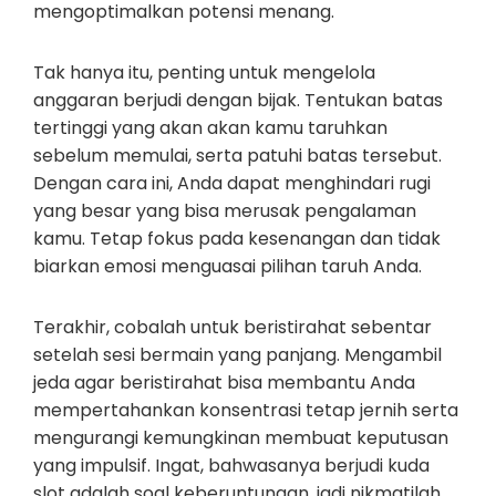
mengoptimalkan potensi menang.
Tak hanya itu, penting untuk mengelola
anggaran berjudi dengan bijak. Tentukan batas
tertinggi yang akan akan kamu taruhkan
sebelum memulai, serta patuhi batas tersebut.
Dengan cara ini, Anda dapat menghindari rugi
yang besar yang bisa merusak pengalaman
kamu. Tetap fokus pada kesenangan dan tidak
biarkan emosi menguasai pilihan taruh Anda.
Terakhir, cobalah untuk beristirahat sebentar
setelah sesi bermain yang panjang. Mengambil
jeda agar beristirahat bisa membantu Anda
mempertahankan konsentrasi tetap jernih serta
mengurangi kemungkinan membuat keputusan
yang impulsif. Ingat, bahwasanya berjudi kuda
slot adalah soal keberuntungan, jadi nikmatilah