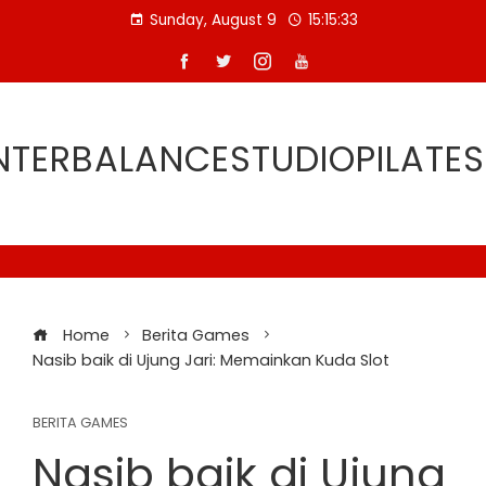
Skip
Sunday, August 9
15:15:33
to
content
TERBALANCESTUDIOPILATE
Home
Berita Games
Nasib baik di Ujung Jari: Memainkan Kuda Slot
BERITA GAMES
Nasib baik di Ujung