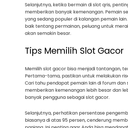
Selanjutnya, ketika bermain di slot qris, pent
memberikan banyak kemenangan. Pemain seba
yang sedang populer di kalangan pemain lai
baik tentang permainan, peluang untuk merai
akan semakin besar.
Tips Memilih Slot Gacor
Memilih slot gacor bisa menjadi tantangan, 
Pertama-tama, pastikan untuk melakukan riset
Cari tahu pendapat pemain lain di forum dan s
memberikan kemenangan lebih besar dan lebi
banyak pengguna sebagai slot gacor.
Selanjutnya, perhatikan persentase pengembal
biasanya di atas 95 persen, cenderung mem
panjang. Ini penting agar Anda bisa mendapatk