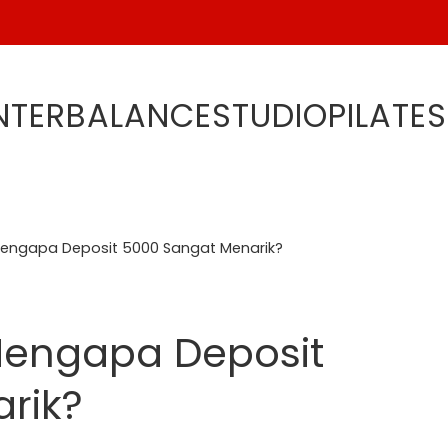
TERBALANCESTUDIOPILATE
: Mengapa Deposit 5000 Sangat Menarik?
: Mengapa Deposit
rik?