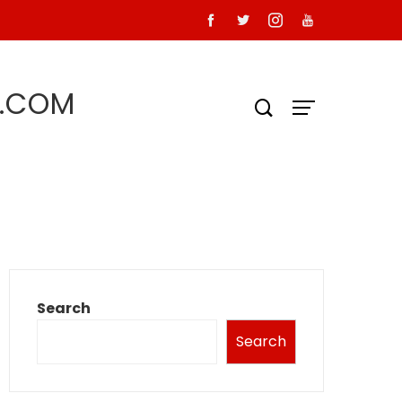
S.COM
Search
Search