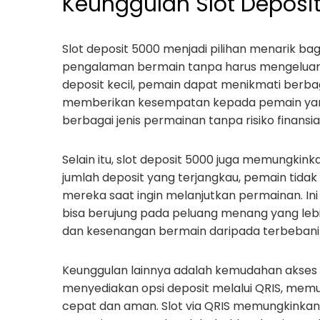
Keunggulan Slot Deposi
Slot deposit 5000 menjadi pilihan menarik b
pengalaman bermain tanpa harus mengeluar
deposit kecil, pemain dapat menikmati berba
memberikan kesempatan kepada pemain yang
berbagai jenis permainan tanpa risiko finansia
Selain itu, slot deposit 5000 juga memungkin
jumlah deposit yang terjangkau, pemain tid
mereka saat ingin melanjutkan permainan. Ini
bisa berujung pada peluang menang yang lebi
dan kesenangan bermain daripada terbebani d
Keunggulan lainnya adalah kemudahan akses me
menyediakan opsi deposit melalui QRIS, me
cepat dan aman. Slot via QRIS memungkinka