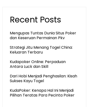
Recent Posts
Mengupas Tuntas Dunia Situs Poker
dan Keseruan Permainan Pkv
Strategi Jitu Menang Togel China:
Keluaran Terbaru
Kudapoker Online: Perpaduan
Antara Luck dan Skill
Dari Hobi Menjadi Penghasilan: Kisah
Sukses Kayu Togel
KudaPoker: Kenapa Hal Ini Menjadi
Pilihan Teratas Para Pecinta Poker