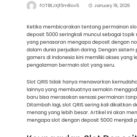
fOT8EJXjf0m8ov5
January 19, 2026
Ketika membicarakan tentang permainan slot 
deposit 5000 seringkali muncul sebagai topi
yang penasaran mengapa deposit dengan nom
dalam dunia perjudian daring. Dengan sistem
gamers di Indonesia kini memiliki akses yang
pengalaman bermain slot yang seru.
Slot QRIS tidak hanya menawarkan kemudahan
lainnya yang membuatnya semakin menggoda.
baru bisa merasakan sensasi permainan tanp
Ditambah lagi, slot QRIS sering kali dikaitkan 
menang yang lebih besar. Artikel ini akan me
mengapa slot dengan deposit 5000 menjadi pi