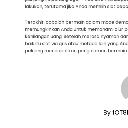
lakukan, terutama jika Anda memilih slot depo
Terakhir, cobalah bermain dalam mode demo
memungkinkan Anda untuk memahami alur perm
kehilangan uang. Setelah merasa nyaman dan y
baik itu slot via qris atau metode lain yang A
peluang mendapatkan pengalaman bermain
By fOT