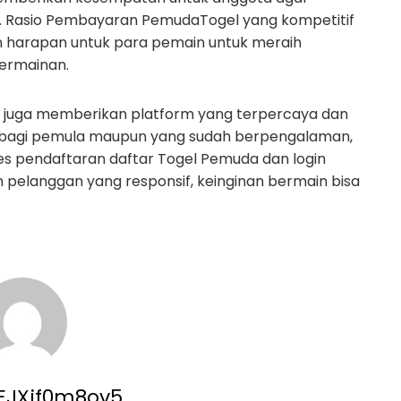
Rasio Pembayaran PemudaTogel yang kompetitif
 harapan untuk para pemain untuk meraih
ermainan.
 juga memberikan platform yang terpercaya dan
i bagi pemula maupun yang sudah berpengalaman,
s pendaftaran daftar Togel Pemuda dan login
elanggan yang responsif, keinginan bermain bisa
8EJXjf0m8ov5