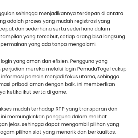
ulan sehingga menjadikannya terdepan di antara
nting adalah proses yang mudah registrasi yang
cepat dan sederhana serta sederhana dalam
ampilan yang tersebut, setiap orang bisa langsung
 permainan yang ada tanpa mengalami.
 login yang aman dan efisien. Pengguna yang
 perjudian mereka melalui login PemudaTogel cukup
nformasi pemain menjadi fokus utama, sehingga
ormasi pribadi aman dengan baik. Ini memberikan
 ketika ikut serta di game.
akses mudah terhadap RTP yang transparan dan
Hal ini memungkinkan pengguna dalam melihat
n jelas, sehingga dapat mengambil pilihan yang
agam pilihan slot yang menarik dan berkualitas,