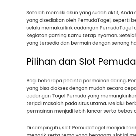
Setelah memiliki akun yang sudah aktif, And
yang disediakan oleh PemudaTogel, seperti b
selalu memakai link cadangan PemudaTogel ap
kegiatan gaming Kamu tetap nyaman. Setelah
yang tersedia dan bermain dengan senang hat
Pilihan dan Slot Pemud
Bagi beberapa pecinta permainan daring, P
yang bisa diakses dengan mudah secara cepat.
cadangan Togel Pemuda yang memungkinkan 
terjadi masalah pada situs utama. Melalui ber
permainan menjadi lebih lancar serta bebas 
Di samping itu, slot PemudaTogel menjadi tar
menarik serta tema yang beragam, slot ini