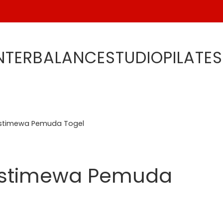
TERBALANCESTUDIOPILATE
 Istimewa Pemuda Togel
 Istimewa Pemuda