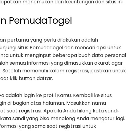
patkan menemukan dan keuntungan dan situs ini.
gin PemudaTogel
an pertama yang perlu dilakukan adalah
jungi situs PemudaTogel dan mencari opsi untuk
minta untuk menginput beberapa buah data personal
inlah semua informasi yang dimasukkan akurat agar
. Setelah memenuhi kolom registrasi, pastikan untuk
t klik button daftar.
 adalah login ke profil Kamu. Kembali ke situs
in di bagian atas halaman. Masukkan nama
saat registrasi. Apabila Anda hilang kata sandi,
kata sandi yang bisa menolong Anda mengatur lagi.
rmasi yang sama saat registrasi untuk