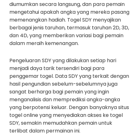
diumumkan secara langsung, dan para pemain
mengetahui apakah angka yang mereka pasang
memenangkan hadiah. Togel SDY menyajikan
berbagai jenis taruhan, termasuk taruhan 2D, 3D,
dan 4D, yang memberikan variasi bagi pemain
dalam meraih kemenangan.
Pengeluaran SDY yang dilakukan setiap hari
menjadi daya tarik tersendiri bagi para
penggemar togel. Data SDY yang terkait dengan
hasil pengundian sebelum-sebelumnya juga
sangat berharga bagi pemain yang ingin
menganalisis dan memprediksi angka-angka
yang berpotensi keluar. Dengan banyaknya situs
togel online yang menyediakan akses ke togel
SDY, semakin memudahkan pemain untuk
terlibat dalam permainan ini.