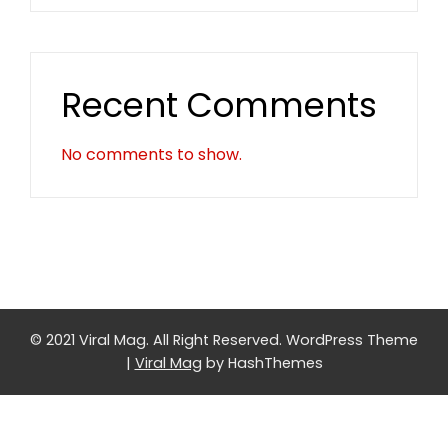
Recent Comments
No comments to show.
© 2021 Viral Mag. All Right Reserved.
WordPress Theme
|
Viral Mag
by HashThemes