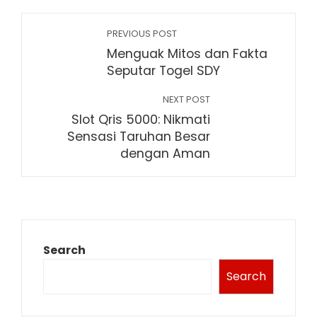
PREVIOUS POST
Menguak Mitos dan Fakta
Seputar Togel SDY
NEXT POST
Slot Qris 5000: Nikmati
Sensasi Taruhan Besar
dengan Aman
Search
Search