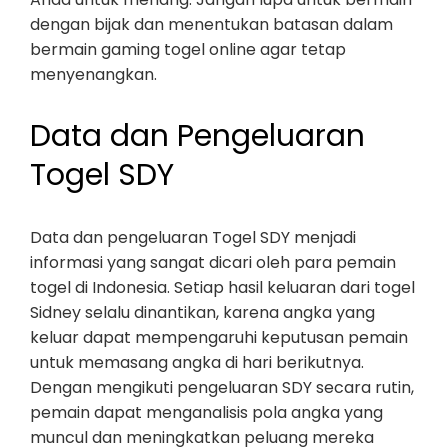
dengan bijak dan menentukan batasan dalam
bermain gaming togel online agar tetap
menyenangkan.
Data dan Pengeluaran
Togel SDY
Data dan pengeluaran Togel SDY menjadi
informasi yang sangat dicari oleh para pemain
togel di Indonesia. Setiap hasil keluaran dari togel
Sidney selalu dinantikan, karena angka yang
keluar dapat mempengaruhi keputusan pemain
untuk memasang angka di hari berikutnya.
Dengan mengikuti pengeluaran SDY secara rutin,
pemain dapat menganalisis pola angka yang
muncul dan meningkatkan peluang mereka