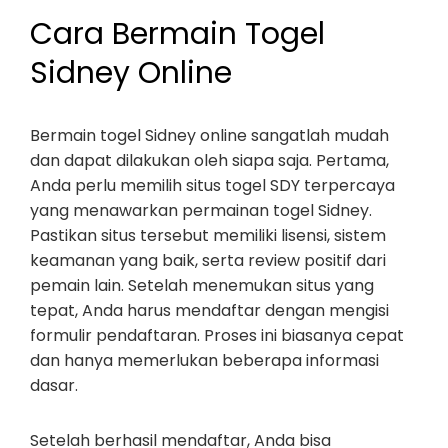
Cara Bermain Togel
Sidney Online
Bermain togel Sidney online sangatlah mudah
dan dapat dilakukan oleh siapa saja. Pertama,
Anda perlu memilih situs togel SDY terpercaya
yang menawarkan permainan togel Sidney.
Pastikan situs tersebut memiliki lisensi, sistem
keamanan yang baik, serta review positif dari
pemain lain. Setelah menemukan situs yang
tepat, Anda harus mendaftar dengan mengisi
formulir pendaftaran. Proses ini biasanya cepat
dan hanya memerlukan beberapa informasi
dasar.
Setelah berhasil mendaftar, Anda bisa