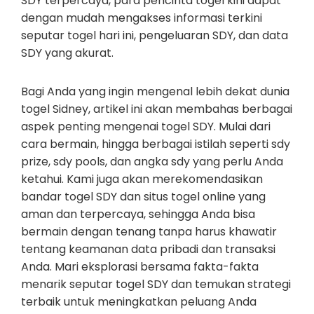
SDY terpercaya, para pencinta togel kini dapat
dengan mudah mengakses informasi terkini
seputar togel hari ini, pengeluaran SDY, dan data
SDY yang akurat.
Bagi Anda yang ingin mengenal lebih dekat dunia
togel Sidney, artikel ini akan membahas berbagai
aspek penting mengenai togel SDY. Mulai dari
cara bermain, hingga berbagai istilah seperti sdy
prize, sdy pools, dan angka sdy yang perlu Anda
ketahui. Kami juga akan merekomendasikan
bandar togel SDY dan situs togel online yang
aman dan terpercaya, sehingga Anda bisa
bermain dengan tenang tanpa harus khawatir
tentang keamanan data pribadi dan transaksi
Anda. Mari eksplorasi bersama fakta-fakta
menarik seputar togel SDY dan temukan strategi
terbaik untuk meningkatkan peluang Anda