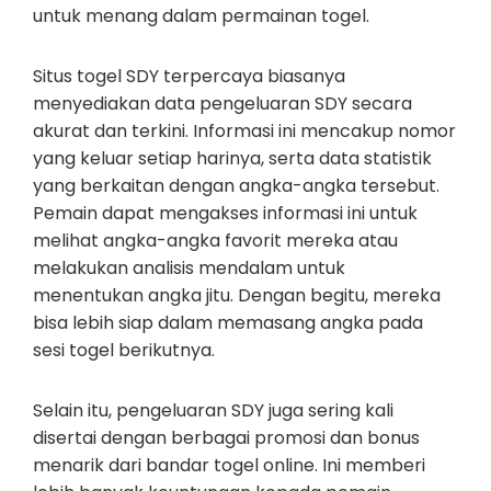
untuk menang dalam permainan togel.
Situs togel SDY terpercaya biasanya
menyediakan data pengeluaran SDY secara
akurat dan terkini. Informasi ini mencakup nomor
yang keluar setiap harinya, serta data statistik
yang berkaitan dengan angka-angka tersebut.
Pemain dapat mengakses informasi ini untuk
melihat angka-angka favorit mereka atau
melakukan analisis mendalam untuk
menentukan angka jitu. Dengan begitu, mereka
bisa lebih siap dalam memasang angka pada
sesi togel berikutnya.
Selain itu, pengeluaran SDY juga sering kali
disertai dengan berbagai promosi dan bonus
menarik dari bandar togel online. Ini memberi