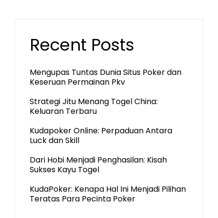
Recent Posts
Mengupas Tuntas Dunia Situs Poker dan
Keseruan Permainan Pkv
Strategi Jitu Menang Togel China:
Keluaran Terbaru
Kudapoker Online: Perpaduan Antara
Luck dan Skill
Dari Hobi Menjadi Penghasilan: Kisah
Sukses Kayu Togel
KudaPoker: Kenapa Hal Ini Menjadi Pilihan
Teratas Para Pecinta Poker