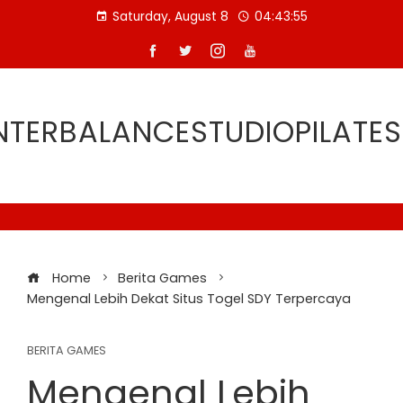
Skip
Saturday, August 8
04:43:55
to
content
TERBALANCESTUDIOPILATE
Home
Berita Games
Mengenal Lebih Dekat Situs Togel SDY Terpercaya
BERITA GAMES
Mengenal Lebih