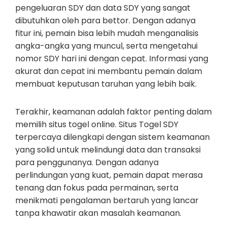
pengeluaran SDY dan data SDY yang sangat
dibutuhkan oleh para bettor. Dengan adanya
fitur ini, pemain bisa lebih mudah menganalisis
angka-angka yang muncul, serta mengetahui
nomor SDY hari ini dengan cepat. Informasi yang
akurat dan cepat ini membantu pemain dalam
membuat keputusan taruhan yang lebih baik.
Terakhir, keamanan adalah faktor penting dalam
memilih situs togel online. Situs Togel SDY
terpercaya dilengkapi dengan sistem keamanan
yang solid untuk melindungi data dan transaksi
para penggunanya. Dengan adanya
perlindungan yang kuat, pemain dapat merasa
tenang dan fokus pada permainan, serta
menikmati pengalaman bertaruh yang lancar
tanpa khawatir akan masalah keamanan.