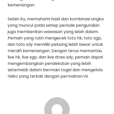
kemenangan.
Selain itu, memahami hasil dan kombinasi angka
yang muncul pada setiap periode pengundian
juga memberikan wawasan yang lebih dalam.
Pemain yang rutin mengecek toto hk, toto sgp,
dan toto sdy memiliki peluang lebih besar untuk
meraih kemenangan. Dengan terus memantau
live hk, live sgp, dan live draw sdy, pemain dapat
mengembangkan pendekatan yang lebih
sistematik dalam bermain togel dan mengelola
risiko yang terkait dengan permainan ini.