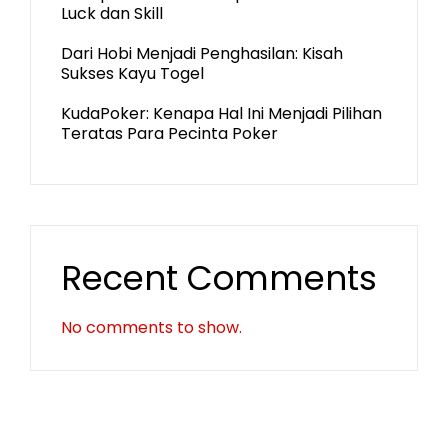
Luck dan Skill
Dari Hobi Menjadi Penghasilan: Kisah
Sukses Kayu Togel
KudaPoker: Kenapa Hal Ini Menjadi Pilihan
Teratas Para Pecinta Poker
Recent Comments
No comments to show.