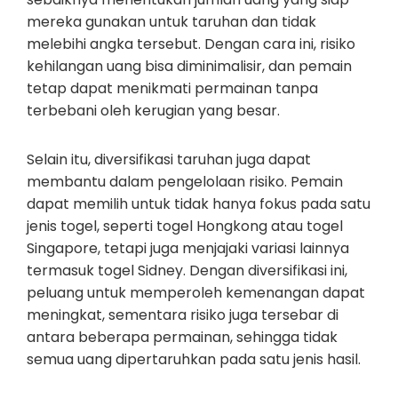
mereka gunakan untuk taruhan dan tidak
melebihi angka tersebut. Dengan cara ini, risiko
kehilangan uang bisa diminimalisir, dan pemain
tetap dapat menikmati permainan tanpa
terbebani oleh kerugian yang besar.
Selain itu, diversifikasi taruhan juga dapat
membantu dalam pengelolaan risiko. Pemain
dapat memilih untuk tidak hanya fokus pada satu
jenis togel, seperti togel Hongkong atau togel
Singapore, tetapi juga menjajaki variasi lainnya
termasuk togel Sidney. Dengan diversifikasi ini,
peluang untuk memperoleh kemenangan dapat
meningkat, sementara risiko juga tersebar di
antara beberapa permainan, sehingga tidak
semua uang dipertaruhkan pada satu jenis hasil.