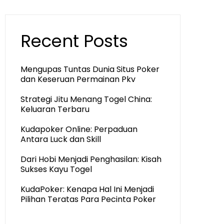
Recent Posts
Mengupas Tuntas Dunia Situs Poker
dan Keseruan Permainan Pkv
Strategi Jitu Menang Togel China:
Keluaran Terbaru
Kudapoker Online: Perpaduan
Antara Luck dan Skill
Dari Hobi Menjadi Penghasilan: Kisah
Sukses Kayu Togel
KudaPoker: Kenapa Hal Ini Menjadi
Pilihan Teratas Para Pecinta Poker