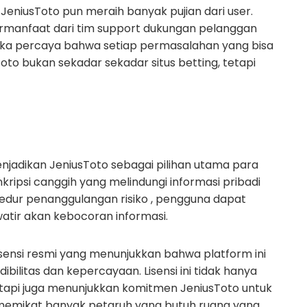
niusToto pun meraih banyak pujian dari user.
manfaat dari tim support dukungan pelanggan
ka percaya bahwa setiap permasalahan yang bisa
oto bukan sekadar sekadar situs betting, tetapi
adikan JeniusToto sebagai pilihan utama para
nkripsi canggih yang melindungi informasi pribadi
osedur penanggulangan risiko , pengguna dapat
atir akan kebocoran informasi.
isensi resmi yang menunjukkan bahwa platform ini
ibilitas dan kepercayaan. Lisensi ini tidak hanya
api juga menunjukkan komitmen JeniusToto untuk
i memikat banyak petaruh yang butuh ruang yang