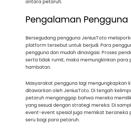
antara petaruh.
Pengalaman Pengguna
Bersegudang pengguna JeniusToto melaporka
platform tersebut untuk berjudi. Para pengg
pengguna dan mudah dinavigasi. Proses pendaf
serta tidak rumit, maka memungkinkan para 
hambatan.
Masyarakat pengguna lagi mengungkapkan 
ditawarkan oleh JeniusToto. Di tengah kelim
petaruh menganggap bahwa mereka memiliki
yang sesuai dengan strategi mereka. Di samp
event-event spesial juga memikat beraneka
seru bagi para petaruh.