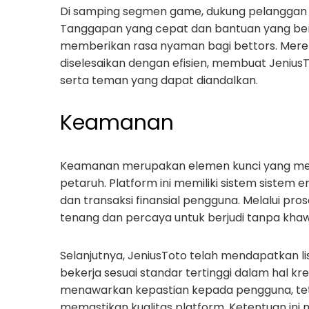
Di samping segmen game, dukung pelanggan Je
Tanggapan yang cepat dan bantuan yang ber
memberikan rasa nyaman bagi bettors. Mere
diselesaikan dengan efisien, membuat JeniusT
serta teman yang dapat diandalkan.
Keamanan
Keamanan merupakan elemen kunci yang menj
petaruh. Platform ini memiliki sistem sistem e
dan transaksi finansial pengguna. Melalui pr
tenang dan percaya untuk berjudi tanpa khaw
Selanjutnya, JeniusToto telah mendapatkan l
bekerja sesuai standar tertinggi dalam hal kred
menawarkan kepastian kepada pengguna, tet
memastikan kualitas platform. Ketentuan in