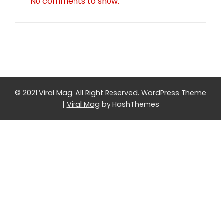
No comments to show.
© 2021 Viral Mag. All Right Reserved.
WordPress Theme
|
Viral Mag
by HashThemes