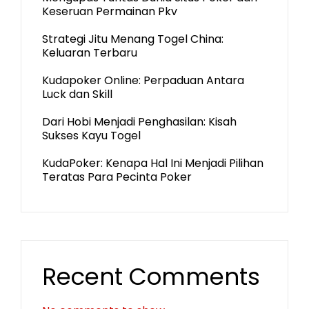
Keseruan Permainan Pkv
Strategi Jitu Menang Togel China:
Keluaran Terbaru
Kudapoker Online: Perpaduan Antara
Luck dan Skill
Dari Hobi Menjadi Penghasilan: Kisah
Sukses Kayu Togel
KudaPoker: Kenapa Hal Ini Menjadi Pilihan
Teratas Para Pecinta Poker
Recent Comments