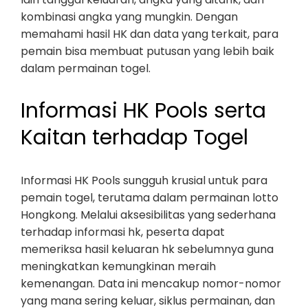
kombinasi angka yang mungkin. Dengan
memahami hasil HK dan data yang terkait, para
pemain bisa membuat putusan yang lebih baik
dalam permainan togel.
Informasi HK Pools serta
Kaitan terhadap Togel
Informasi HK Pools sungguh krusial untuk para
pemain togel, terutama dalam permainan lotto
Hongkong. Melalui aksesibilitas yang sederhana
terhadap informasi hk, peserta dapat
memeriksa hasil keluaran hk sebelumnya guna
meningkatkan kemungkinan meraih
kemenangan. Data ini mencakup nomor-nomor
yang mana sering keluar, siklus permainan, dan