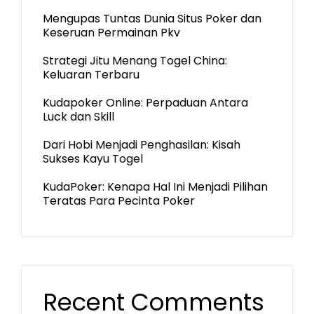
Mengupas Tuntas Dunia Situs Poker dan
Keseruan Permainan Pkv
Strategi Jitu Menang Togel China:
Keluaran Terbaru
Kudapoker Online: Perpaduan Antara
Luck dan Skill
Dari Hobi Menjadi Penghasilan: Kisah
Sukses Kayu Togel
KudaPoker: Kenapa Hal Ini Menjadi Pilihan
Teratas Para Pecinta Poker
Recent Comments