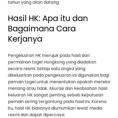
tahun yang akan datang.
Hasil HK: Apa itu dan
Bagaimana Cara
Kerjanya
Pengeluaran HK merujuk pada hasil dari
permainan togel Hongkong yang diadakan
secara resmi. Setiap satu angka yang
dikeluarkan pada pengeluaran ini digunakan bagi
pemain togel untuk menentukan apakah mereka
menang atau tidak. Akurasi dan keabsahan hasil
keluaran HK sangat penting, sebab keputusan
pemain sering tergantung pada hasil ini. Karena
itu, hasil HK biasanya diumumkan lewat media
resmi dan dapat dipercaya.