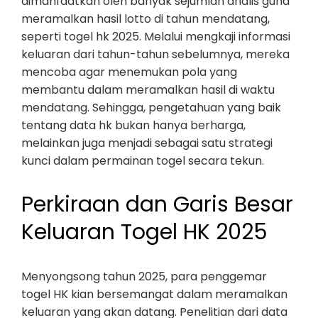
dimanfaatkan oleh banyak sejumlah analis guna
meramalkan hasil lotto di tahun mendatang,
seperti togel hk 2025. Melalui mengkaji informasi
keluaran dari tahun-tahun sebelumnya, mereka
mencoba agar menemukan pola yang
membantu dalam meramalkan hasil di waktu
mendatang. Sehingga, pengetahuan yang baik
tentang data hk bukan hanya berharga,
melainkan juga menjadi sebagai satu strategi
kunci dalam permainan togel secara tekun.
Perkiraan dan Garis Besar
Keluaran Togel HK 2025
Menyongsong tahun 2025, para penggemar
togel HK kian bersemangat dalam meramalkan
keluaran yang akan datang. Penelitian dari data