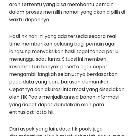
arah tertentu yang bisa membantu pemain
dalam proses memilih nomor yang akan dipilih di
waktu depannya.
Hasil hk hari ini yang ada tersedia secara real-
time memberikan peluang bagi pemain agar
langsung menyaksikan hasil togel tanpa perlu
menunggu saat lama. Situasi ini memberi
kesempatan banyak peserta agar cepat
mengambil langkah selanjutnya berdasarkan
pada data yang baru barusan diumumkan.
Cepatnya dan akurasi informasi yang disediakan
oleh HK Pools menjadikannya bahan informasi
yang dapat dapat diandalkan oleh para
enthusiast lotto hk.
Dari aspek yang lain, data hk pools juga