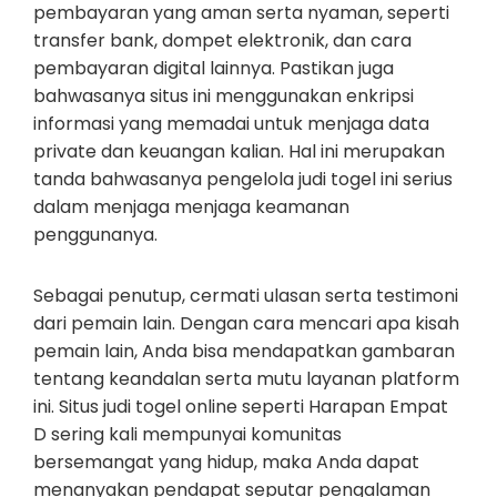
pembayaran yang aman serta nyaman, seperti
transfer bank, dompet elektronik, dan cara
pembayaran digital lainnya. Pastikan juga
bahwasanya situs ini menggunakan enkripsi
informasi yang memadai untuk menjaga data
private dan keuangan kalian. Hal ini merupakan
tanda bahwasanya pengelola judi togel ini serius
dalam menjaga menjaga keamanan
penggunanya.
Sebagai penutup, cermati ulasan serta testimoni
dari pemain lain. Dengan cara mencari apa kisah
pemain lain, Anda bisa mendapatkan gambaran
tentang keandalan serta mutu layanan platform
ini. Situs judi togel online seperti Harapan Empat
D sering kali mempunyai komunitas
bersemangat yang hidup, maka Anda dapat
menanyakan pendapat seputar pengalaman