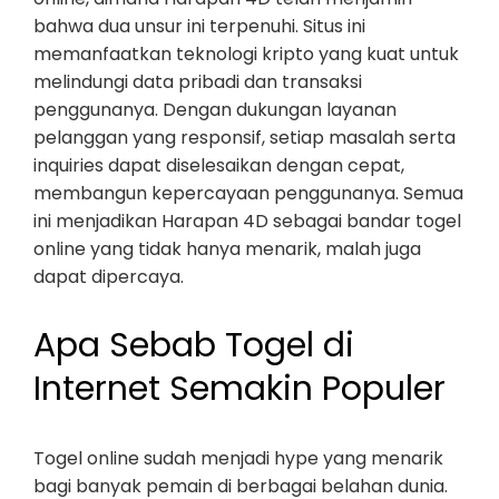
bahwa dua unsur ini terpenuhi. Situs ini
memanfaatkan teknologi kripto yang kuat untuk
melindungi data pribadi dan transaksi
penggunanya. Dengan dukungan layanan
pelanggan yang responsif, setiap masalah serta
inquiries dapat diselesaikan dengan cepat,
membangun kepercayaan penggunanya. Semua
ini menjadikan Harapan 4D sebagai bandar togel
online yang tidak hanya menarik, malah juga
dapat dipercaya.
Apa Sebab Togel di
Internet Semakin Populer
Togel online sudah menjadi hype yang menarik
bagi banyak pemain di berbagai belahan dunia.