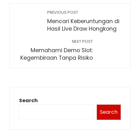
PREVIOUS POST
Mencari Keberuntungan di
Hasil Live Draw Hongkong
NEXT POST
Memahami Demo Slot:
Kegembiraan Tanpa Risiko
Search
Search