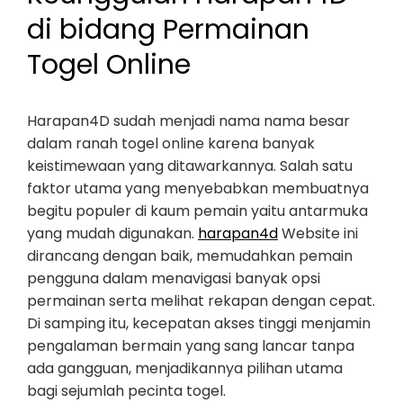
di bidang Permainan
Togel Online
Harapan4D sudah menjadi nama nama besar
dalam ranah togel online karena banyak
keistimewaan yang ditawarkannya. Salah satu
faktor utama yang menyebabkan membuatnya
begitu populer di kaum pemain yaitu antarmuka
yang mudah digunakan.
harapan4d
Website ini
dirancang dengan baik, memudahkan pemain
pengguna dalam menavigasi banyak opsi
permainan serta melihat rekapan dengan cepat.
Di samping itu, kecepatan akses tinggi menjamin
pengalaman bermain yang sang lancar tanpa
ada gangguan, menjadikannya pilihan utama
bagi sejumlah pecinta togel.