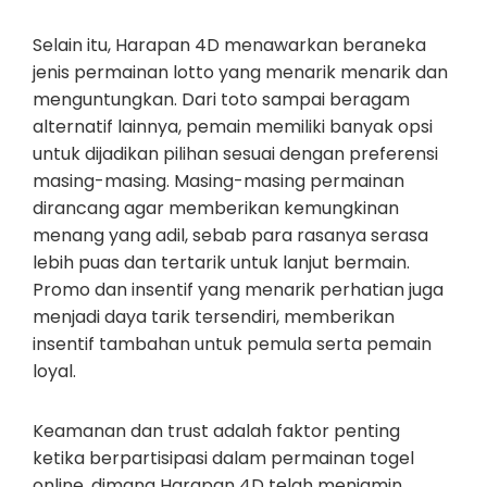
Selain itu, Harapan 4D menawarkan beraneka
jenis permainan lotto yang menarik menarik dan
menguntungkan. Dari toto sampai beragam
alternatif lainnya, pemain memiliki banyak opsi
untuk dijadikan pilihan sesuai dengan preferensi
masing-masing. Masing-masing permainan
dirancang agar memberikan kemungkinan
menang yang adil, sebab para rasanya serasa
lebih puas dan tertarik untuk lanjut bermain.
Promo dan insentif yang menarik perhatian juga
menjadi daya tarik tersendiri, memberikan
insentif tambahan untuk pemula serta pemain
loyal.
Keamanan dan trust adalah faktor penting
ketika berpartisipasi dalam permainan togel
online, dimana Harapan 4D telah menjamin