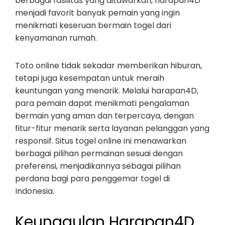
berbagai fasilitas yang ditawarkan, harapan4D
menjadi favorit banyak pemain yang ingin
menikmati keseruan bermain togel dari
kenyamanan rumah.
Toto online tidak sekadar memberikan hiburan,
tetapi juga kesempatan untuk meraih
keuntungan yang menarik. Melalui harapan4D,
para pemain dapat menikmati pengalaman
bermain yang aman dan terpercaya, dengan
fitur-fitur menarik serta layanan pelanggan yang
responsif. Situs togel online ini menawarkan
berbagai pilihan permainan sesuai dengan
preferensi, menjadikannya sebagai pilihan
perdana bagi para penggemar togel di
Indonesia.
Keunggulan Harapan4D