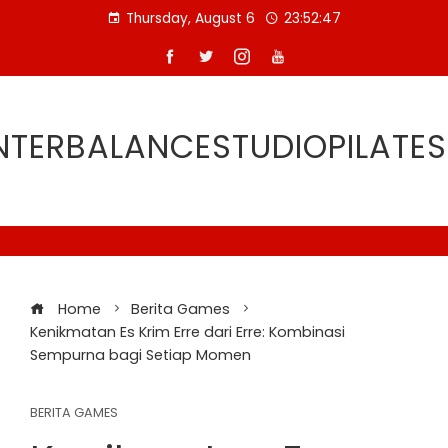
Skip
Thursday, August 6
23:52:48
to
content
TERBALANCESTUDIOPILATE
Home
Berita Games
Kenikmatan Es Krim Erre dari Erre: Kombinasi
Sempurna bagi Setiap Momen
BERITA GAMES