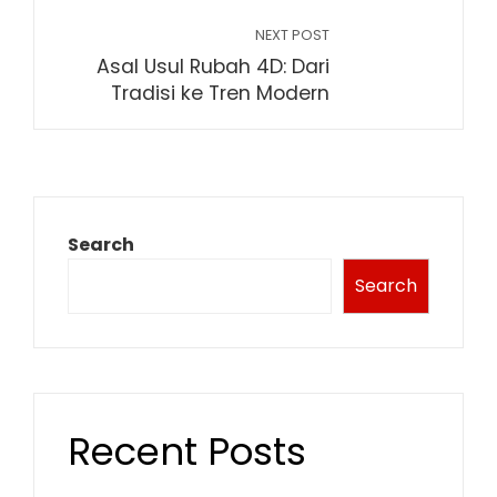
NEXT POST
Asal Usul Rubah 4D: Dari
Tradisi ke Tren Modern
Search
Search
Recent Posts