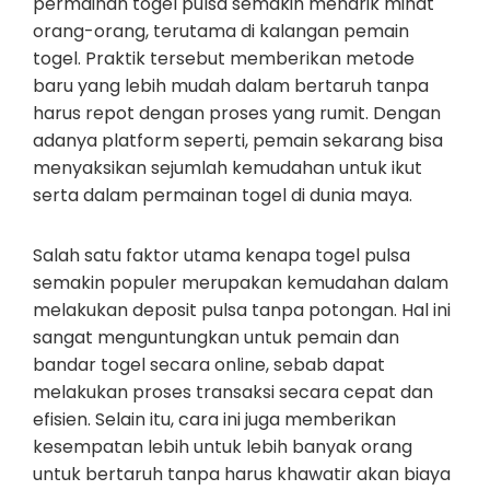
permainan togel pulsa semakin menarik minat
orang-orang, terutama di kalangan pemain
togel. Praktik tersebut memberikan metode
baru yang lebih mudah dalam bertaruh tanpa
harus repot dengan proses yang rumit. Dengan
adanya platform seperti, pemain sekarang bisa
menyaksikan sejumlah kemudahan untuk ikut
serta dalam permainan togel di dunia maya.
Salah satu faktor utama kenapa togel pulsa
semakin populer merupakan kemudahan dalam
melakukan deposit pulsa tanpa potongan. Hal ini
sangat menguntungkan untuk pemain dan
bandar togel secara online, sebab dapat
melakukan proses transaksi secara cepat dan
efisien. Selain itu, cara ini juga memberikan
kesempatan lebih untuk lebih banyak orang
untuk bertaruh tanpa harus khawatir akan biaya