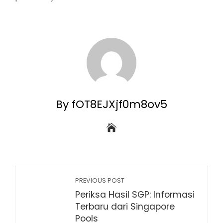
By fOT8EJXjf0m8ov5
PREVIOUS POST
Periksa Hasil SGP: Informasi
Terbaru dari Singapore
Pools