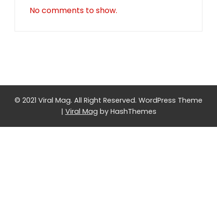
No comments to show.
© 2021 Viral Mag. All Right Reserved.
WordPress Theme
|
Viral Mag
by HashThemes