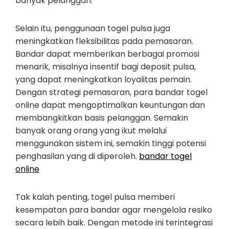
banyak pelanggan.
Selain itu, penggunaan togel pulsa juga
meningkatkan fleksibilitas pada pemasaran.
Bandar dapat memberikan berbagai promosi
menarik, misalnya insentif bagi deposit pulsa,
yang dapat meningkatkan loyalitas pemain.
Dengan strategi pemasaran, para bandar togel
online dapat mengoptimalkan keuntungan dan
membangkitkan basis pelanggan. Semakin
banyak orang orang yang ikut melalui
menggunakan sistem ini, semakin tinggi potensi
penghasilan yang di diperoleh.
bandar togel
online
Tak kalah penting, togel pulsa memberi
kesempatan para bandar agar mengelola resiko
secara lebih baik. Dengan metode ini terintegrasi