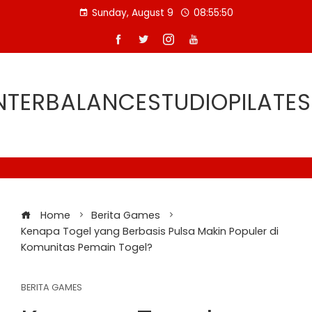
Skip
Sunday, August 9
08:55:50
to
content
TERBALANCESTUDIOPILATE
Home
Berita Games
Kenapa Togel yang Berbasis Pulsa Makin Populer di
Komunitas Pemain Togel?
BERITA GAMES