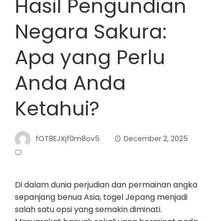
Hasil Pengundian
Negara Sakura:
Apa yang Perlu
Anda Anda
Ketahui?
fOT8EJXjf0m8ov5
December 2, 2025
Di dalam dunia perjudian dan permainan angka
sepanjang benua Asia, togel Jepang menjadi
salah satu opsi yang semakin diminati.