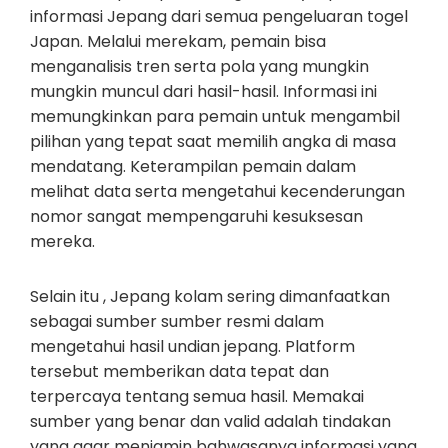
informasi Jepang dari semua pengeluaran togel
Japan. Melalui merekam, pemain bisa
menganalisis tren serta pola yang mungkin
mungkin muncul dari hasil-hasil. Informasi ini
memungkinkan para pemain untuk mengambil
pilihan yang tepat saat memilih angka di masa
mendatang. Keterampilan pemain dalam
melihat data serta mengetahui kecenderungan
nomor sangat mempengaruhi kesuksesan
mereka.
Selain itu , Jepang kolam sering dimanfaatkan
sebagai sumber sumber resmi dalam
mengetahui hasil undian jepang. Platform
tersebut memberikan data tepat dan
terpercaya tentang semua hasil. Memakai
sumber yang benar dan valid adalah tindakan
yang agar menjamin bahwasanya informasi yang