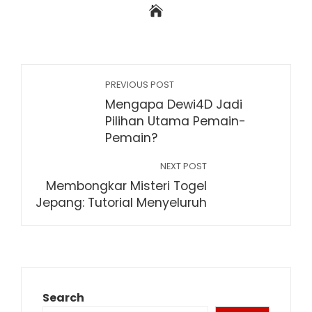
PREVIOUS POST
Mengapa Dewi4D Jadi
Pilihan Utama Pemain-
Pemain?
NEXT POST
Membongkar Misteri Togel
Jepang: Tutorial Menyeluruh
Search