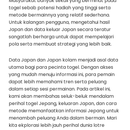
Masyarakat banyak sekali yang berminat pada
togel sebab potensi hadiah yang tinggi serta
metode bermainnya yang relatif sederhana.
Untuk kalangan pengguna, mengetahui hasil
Japan dan data keluar Japan secara teratur
sangatlah berharga untuk dapat mempelajari
pola serta membuat strategi yang lebih baik.
Data Japan dan Japan kolam menjadi asal data
utama bagi para pecinta togel. Dengan akses
yang mudah menuju informasi ini, para pemain
dapat lebih memahami tren serta peluang
dalam setiap sesi permainan. Pada artikel ini,
kami akan membahas seluk-beluk mendalam
perihal togel Jepang, keluaran Japan, dan cara
metode memanfaatkan informasi Jepang untuk
menambah peluang Anda dalam bermain. Mari
kita ekplorasi lebih jauh perihal dunia lotre