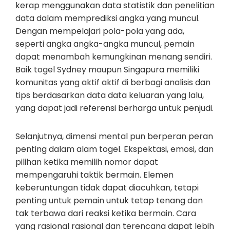
kerap menggunakan data statistik dan penelitian
data dalam memprediksi angka yang muncul.
Dengan mempelajari pola-pola yang ada,
seperti angka angka-angka muncul, pemain
dapat menambah kemungkinan menang sendiri.
Baik togel Sydney maupun Singapura memiliki
komunitas yang aktif aktif di berbagi analisis dan
tips berdasarkan data data keluaran yang lalu,
yang dapat jadi referensi berharga untuk penjudi.
Selanjutnya, dimensi mental pun berperan peran
penting dalam alam togel. Ekspektasi, emosi, dan
pilihan ketika memilih nomor dapat
mempengaruhi taktik bermain. Elemen
keberuntungan tidak dapat diacuhkan, tetapi
penting untuk pemain untuk tetap tenang dan
tak terbawa dari reaksi ketika bermain. Cara
yang rasional rasional dan terencana dapat lebih