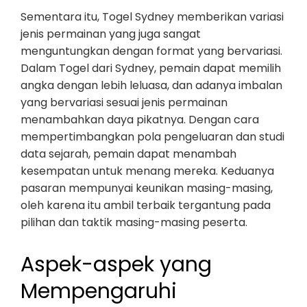
Sementara itu, Togel Sydney memberikan variasi
jenis permainan yang juga sangat
menguntungkan dengan format yang bervariasi.
Dalam Togel dari Sydney, pemain dapat memilih
angka dengan lebih leluasa, dan adanya imbalan
yang bervariasi sesuai jenis permainan
menambahkan daya pikatnya. Dengan cara
mempertimbangkan pola pengeluaran dan studi
data sejarah, pemain dapat menambah
kesempatan untuk menang mereka. Keduanya
pasaran mempunyai keunikan masing-masing,
oleh karena itu ambil terbaik tergantung pada
pilihan dan taktik masing-masing peserta.
Aspek-aspek yang
Mempengaruhi