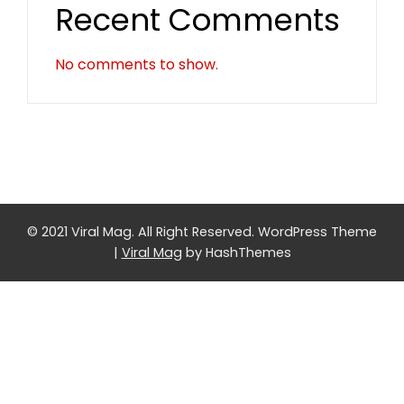
Recent Comments
No comments to show.
© 2021 Viral Mag. All Right Reserved.
WordPress Theme
|
Viral Mag
by HashThemes