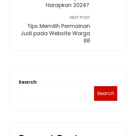
Harapkan 2024?
NEXT POST
Tips Memilih Permainan
Judi pada Website Warga
88
Search
Search