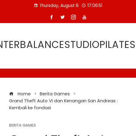
Skip
Thursday, August 6
17:06:51
to
content
TERBALANCESTUDIOPILATE
Home
Berita Games
Grand Theft Auto VI dan Kenangan San Andreas :
Kembali ke fondasi
BERITA GAMES