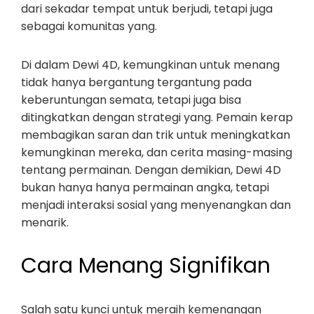
dari sekadar tempat untuk berjudi, tetapi juga
sebagai komunitas yang.
Di dalam Dewi 4D, kemungkinan untuk menang
tidak hanya bergantung tergantung pada
keberuntungan semata, tetapi juga bisa
ditingkatkan dengan strategi yang. Pemain kerap
membagikan saran dan trik untuk meningkatkan
kemungkinan mereka, dan cerita masing-masing
tentang permainan. Dengan demikian, Dewi 4D
bukan hanya hanya permainan angka, tetapi
menjadi interaksi sosial yang menyenangkan dan
menarik.
Cara Menang Signifikan
Salah satu kunci untuk meraih kemenangan