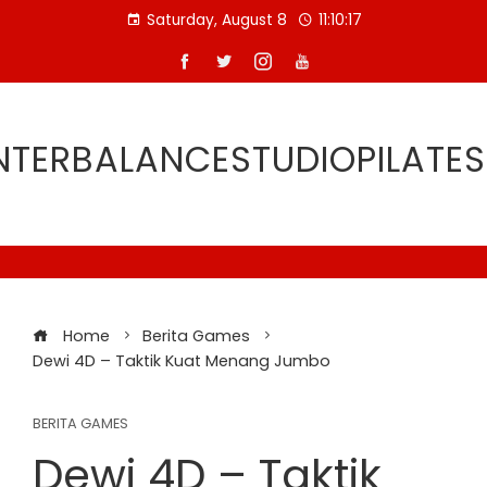
Skip
Saturday, August 8
11:10:18
to
content
TERBALANCESTUDIOPILATE
Home
Berita Games
Dewi 4D – Taktik Kuat Menang Jumbo
BERITA GAMES
Dewi 4D – Taktik