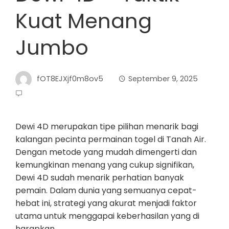
Kuat Menang
Jumbo
fOT8EJXjf0m8ov5
September 9, 2025
Dewi 4D merupakan tipe pilihan menarik bagi
kalangan pecinta permainan togel di Tanah Air.
Dengan metode yang mudah dimengerti dan
kemungkinan menang yang cukup signifikan,
Dewi 4D sudah menarik perhatian banyak
pemain. Dalam dunia yang semuanya cepat-
hebat ini, strategi yang akurat menjadi faktor
utama untuk menggapai keberhasilan yang di
harapkan.