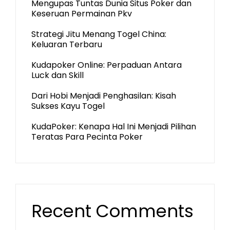
Mengupas Tuntas Dunia Situs Poker dan
Keseruan Permainan Pkv
Strategi Jitu Menang Togel China:
Keluaran Terbaru
Kudapoker Online: Perpaduan Antara
Luck dan Skill
Dari Hobi Menjadi Penghasilan: Kisah
Sukses Kayu Togel
KudaPoker: Kenapa Hal Ini Menjadi Pilihan
Teratas Para Pecinta Poker
Recent Comments