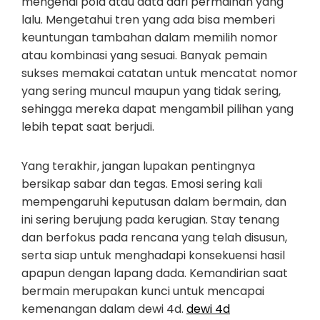
mengenai pola atau data dari permainan yang
lalu. Mengetahui tren yang ada bisa memberi
keuntungan tambahan dalam memilih nomor
atau kombinasi yang sesuai. Banyak pemain
sukses memakai catatan untuk mencatat nomor
yang sering muncul maupun yang tidak sering,
sehingga mereka dapat mengambil pilihan yang
lebih tepat saat berjudi.
Yang terakhir, jangan lupakan pentingnya
bersikap sabar dan tegas. Emosi sering kali
mempengaruhi keputusan dalam bermain, dan
ini sering berujung pada kerugian. Stay tenang
dan berfokus pada rencana yang telah disusun,
serta siap untuk menghadapi konsekuensi hasil
apapun dengan lapang dada. Kemandirian saat
bermain merupakan kunci untuk mencapai
kemenangan dalam dewi 4d.
dewi 4d