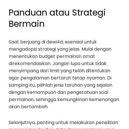
Panduan atau Strategi
Bermain
Saat berjuang di dewi4d, esensial untuk
mengadopsi strategi yang jelas. Mulai dengan
menentukan budget permainan amat
direkomendasikan. Jangan lupa untuk tidak
menyimpang dari limit yang telah ditentukan
agar pengalaman bertaruh tetap nyaman. Di
samping itu, pilihlah jenis taruhan yang sejalan
dengan kemampuan dan pengetahuan soal
permainan, sehingga kemungkinan kemenangan
akan bertambah.
Selanjutnya, penting untuk melakukan penelitian