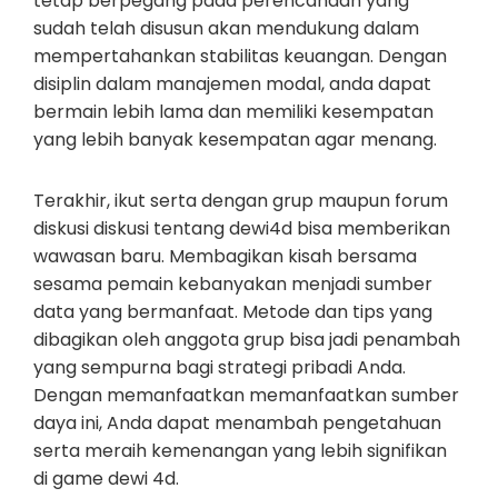
tetap berpegang pada perencanaan yang
sudah telah disusun akan mendukung dalam
mempertahankan stabilitas keuangan. Dengan
disiplin dalam manajemen modal, anda dapat
bermain lebih lama dan memiliki kesempatan
yang lebih banyak kesempatan agar menang.
Terakhir, ikut serta dengan grup maupun forum
diskusi diskusi tentang dewi4d bisa memberikan
wawasan baru. Membagikan kisah bersama
sesama pemain kebanyakan menjadi sumber
data yang bermanfaat. Metode dan tips yang
dibagikan oleh anggota grup bisa jadi penambah
yang sempurna bagi strategi pribadi Anda.
Dengan memanfaatkan memanfaatkan sumber
daya ini, Anda dapat menambah pengetahuan
serta meraih kemenangan yang lebih signifikan
di game dewi 4d.