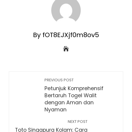
By fOT8EJXjf0m8ov5
PREVIOUS POST
Petunjuk Komprehensif
Bertaruh Togel Walit
dengan Aman dan
Nyaman
NEXT POST
Toto Singapura Kolam: Cara