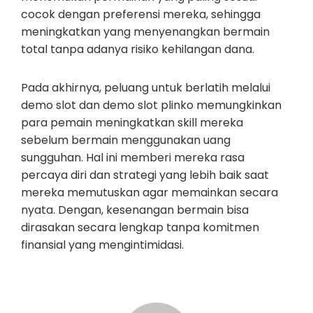
cocok dengan preferensi mereka, sehingga
meningkatkan yang menyenangkan bermain
total tanpa adanya risiko kehilangan dana.
Pada akhirnya, peluang untuk berlatih melalui
demo slot dan demo slot plinko memungkinkan
para pemain meningkatkan skill mereka
sebelum bermain menggunakan uang
sungguhan. Hal ini memberi mereka rasa
percaya diri dan strategi yang lebih baik saat
mereka memutuskan agar memainkan secara
nyata. Dengan, kesenangan bermain bisa
dirasakan secara lengkap tanpa komitmen
finansial yang mengintimidasi.