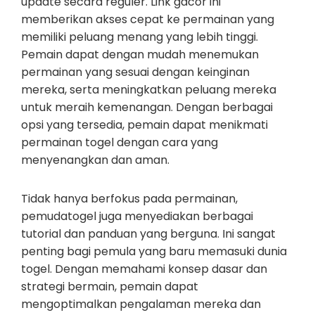
update secara reguler. Link gacor ini
memberikan akses cepat ke permainan yang
memiliki peluang menang yang lebih tinggi.
Pemain dapat dengan mudah menemukan
permainan yang sesuai dengan keinginan
mereka, serta meningkatkan peluang mereka
untuk meraih kemenangan. Dengan berbagai
opsi yang tersedia, pemain dapat menikmati
permainan togel dengan cara yang
menyenangkan dan aman.
Tidak hanya berfokus pada permainan,
pemudatogel juga menyediakan berbagai
tutorial dan panduan yang berguna. Ini sangat
penting bagi pemula yang baru memasuki dunia
togel. Dengan memahami konsep dasar dan
strategi bermain, pemain dapat
mengoptimalkan pengalaman mereka dan