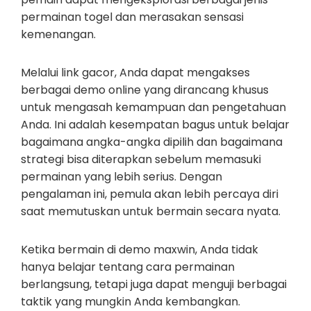
permainan togel dan merasakan sensasi
kemenangan.
Melalui link gacor, Anda dapat mengakses
berbagai demo online yang dirancang khusus
untuk mengasah kemampuan dan pengetahuan
Anda. Ini adalah kesempatan bagus untuk belajar
bagaimana angka-angka dipilih dan bagaimana
strategi bisa diterapkan sebelum memasuki
permainan yang lebih serius. Dengan
pengalaman ini, pemula akan lebih percaya diri
saat memutuskan untuk bermain secara nyata.
Ketika bermain di demo maxwin, Anda tidak
hanya belajar tentang cara permainan
berlangsung, tetapi juga dapat menguji berbagai
taktik yang mungkin Anda kembangkan.