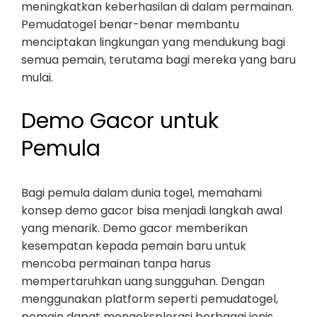
meningkatkan keberhasilan di dalam permainan.
Pemudatogel benar-benar membantu
menciptakan lingkungan yang mendukung bagi
semua pemain, terutama bagi mereka yang baru
mulai.
Demo Gacor untuk
Pemula
Bagi pemula dalam dunia togel, memahami
konsep demo gacor bisa menjadi langkah awal
yang menarik. Demo gacor memberikan
kesempatan kepada pemain baru untuk
mencoba permainan tanpa harus
mempertaruhkan uang sungguhan. Dengan
menggunakan platform seperti pemudatogel,
pemain dapat mengeksplorasi berbagai jenis