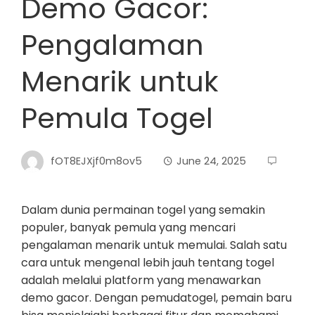
Demo Gacor:
Pengalaman
Menarik untuk
Pemula Togel
fOT8EJXjf0m8ov5
June 24, 2025
Dalam dunia permainan togel yang semakin
populer, banyak pemula yang mencari
pengalaman menarik untuk memulai. Salah satu
cara untuk mengenal lebih jauh tentang togel
adalah melalui platform yang menawarkan
demo gacor. Dengan pemudatogel, pemain baru