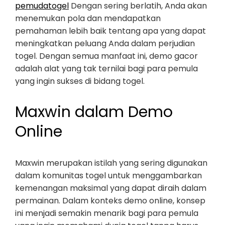
pemudatogel
Dengan sering berlatih, Anda akan
menemukan pola dan mendapatkan
pemahaman lebih baik tentang apa yang dapat
meningkatkan peluang Anda dalam perjudian
togel. Dengan semua manfaat ini, demo gacor
adalah alat yang tak ternilai bagi para pemula
yang ingin sukses di bidang togel.
Maxwin dalam Demo
Online
Maxwin merupakan istilah yang sering digunakan
dalam komunitas togel untuk menggambarkan
kemenangan maksimal yang dapat diraih dalam
permainan. Dalam konteks demo online, konsep
ini menjadi semakin menarik bagi para pemula