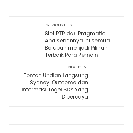
PREVIOUS POST
Slot RTP dari Pragmatic:
Apa sebabnya Ini semua
Berubah menjadi Pilihan
Terbaik Para Pemain
NEXT POST
Tonton Undian Langsung
Sydney: Outcome dan
Informasi Togel SDY Yang
Dipercaya