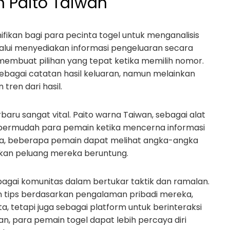
 Paito Taiwan
ifikan bagi para pecinta togel untuk menganalisis
lui menyediakan informasi pengeluaran secara
membuat pilihan yang tepat ketika memilih nomor.
sebagai catatan hasil keluaran, namun melainkan
tren dari hasil.
baru sangat vital. Paito warna Taiwan, sebagai alat
permudah para pemain ketika mencerna informasi
ka, beberapa pemain dapat melihat angka-angka
tkan peluang mereka beruntung.
ebagai komunitas dalam bertukar taktik dan ramalan.
 tips berdasarkan pengalaman pribadi mereka,
ta, tetapi juga sebagai platform untuk berinteraksi
n, para pemain togel dapat lebih percaya diri