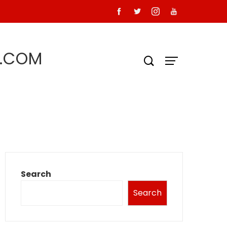
S.COM
Search
Search