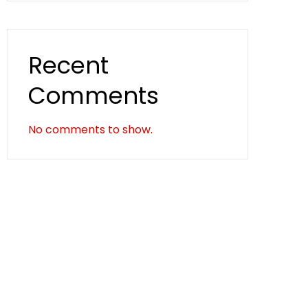
Recent
Comments
No comments to show.