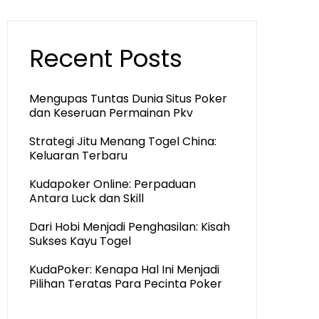
Recent Posts
Mengupas Tuntas Dunia Situs Poker
dan Keseruan Permainan Pkv
Strategi Jitu Menang Togel China:
Keluaran Terbaru
Kudapoker Online: Perpaduan
Antara Luck dan Skill
Dari Hobi Menjadi Penghasilan: Kisah
Sukses Kayu Togel
KudaPoker: Kenapa Hal Ini Menjadi
Pilihan Teratas Para Pecinta Poker