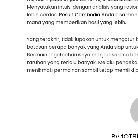
Menyatukan intuisi dengan analisis yang ras
lebih cerdas.
Result Cambodia
Anda bisa menc
mana yang memberikan hasil yang lebih.
Yang terakhir, tidak lupakan untuk mengatur
batasan berapa banyak yang Anda siap untuk 
Bermain togel seharusnya menjadi sarana be
taruhan yang terlalu banyak. Melalui pendekat
menikmati permainan sambil tetap memiliki 
By fOT