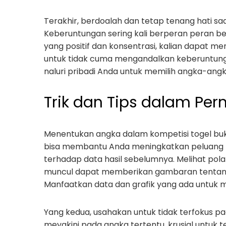
Terakhir, berdoalah dan tetap tenang hati s
Keberuntungan sering kali berperan peran b
yang positif dan konsentrasi, kalian dapat men
untuk tidak cuma mengandalkan keberuntungan
naluri pribadi Anda untuk memilih angka-angka
Trik dan Tips dalam Pe
Menentukan angka dalam kompetisi togel buk
bisa membantu Anda meningkatkan peluang ke
terhadap data hasil sebelumnya. Melihat pol
muncul dapat memberikan gambaran tentang
Manfaatkan data dan grafik yang ada untuk 
Yang kedua, usahakan untuk tidak terfokus p
meyakini pada angka tertentu, krusial untuk 