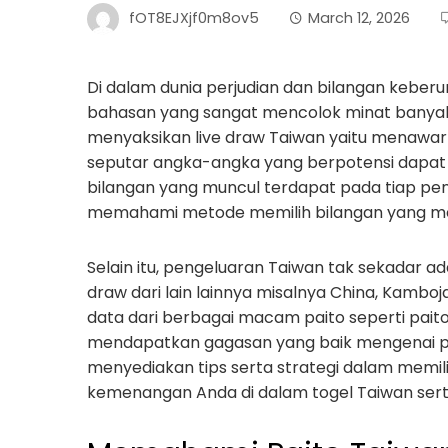
fOT8EJXjf0m8ov5
March 12, 2026
Di dalam dunia perjudian dan bilangan keberu
bahasan yang sangat mencolok minat banyak 
menyaksikan live draw Taiwan yaitu menawark
seputar angka-angka yang berpotensi dapa
bilangan yang muncul terdapat pada tiap peng
memahami metode memilih bilangan yang memil
Selain itu, pengeluaran Taiwan tak sekadar ada
draw dari lain lainnya misalnya China, Kamb
data dari berbagai macam paito seperti paito
mendapatkan gagasan yang baik mengenai pol
menyediakan tips serta strategi dalam memi
kemenangan Anda di dalam togel Taiwan serta