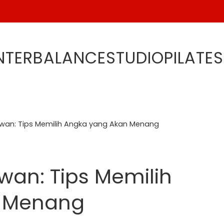
TERBALANCESTUDIOPILATE
iwan: Tips Memilih Angka yang Akan Menang
wan: Tips Memilih
n Menang