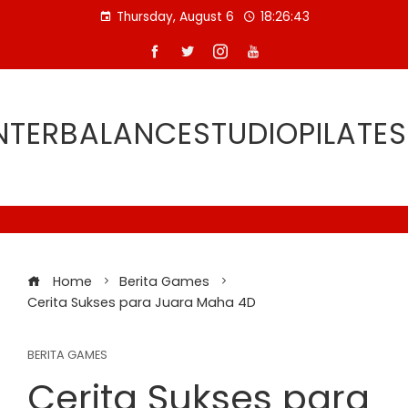
Skip
Thursday, August 6
18:26:43
to
content
TERBALANCESTUDIOPILATE
Home
Berita Games
Cerita Sukses para Juara Maha 4D
BERITA GAMES
Cerita Sukses para