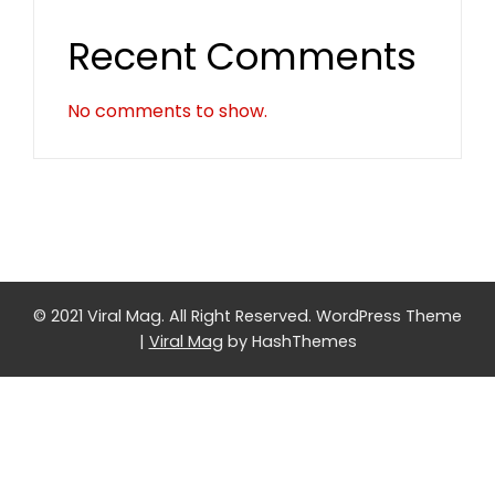
Recent Comments
No comments to show.
© 2021 Viral Mag. All Right Reserved.
WordPress Theme
|
Viral Mag
by HashThemes