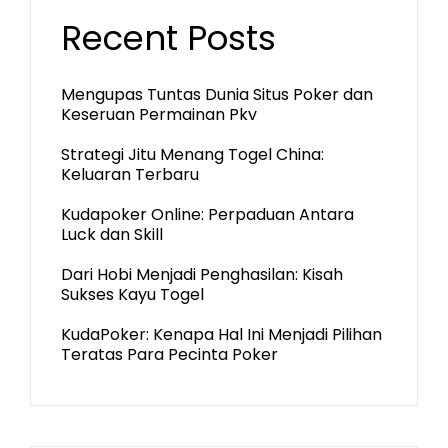
Recent Posts
Mengupas Tuntas Dunia Situs Poker dan
Keseruan Permainan Pkv
Strategi Jitu Menang Togel China:
Keluaran Terbaru
Kudapoker Online: Perpaduan Antara
Luck dan Skill
Dari Hobi Menjadi Penghasilan: Kisah
Sukses Kayu Togel
KudaPoker: Kenapa Hal Ini Menjadi Pilihan
Teratas Para Pecinta Poker