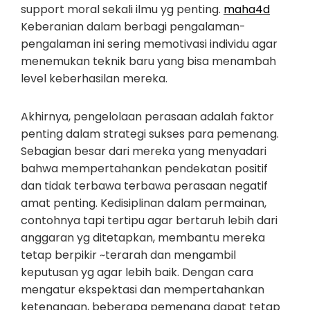
support moral sekali ilmu yg penting.
maha4d
Keberanian dalam berbagi pengalaman-
pengalaman ini sering memotivasi individu agar
menemukan teknik baru yang bisa menambah
level keberhasilan mereka.
Akhirnya, pengelolaan perasaan adalah faktor
penting dalam strategi sukses para pemenang.
Sebagian besar dari mereka yang menyadari
bahwa mempertahankan pendekatan positif
dan tidak terbawa terbawa perasaan negatif
amat penting. Kedisiplinan dalam permainan,
contohnya tapi tertipu agar bertaruh lebih dari
anggaran yg ditetapkan, membantu mereka
tetap berpikir ~terarah dan mengambil
keputusan yg agar lebih baik. Dengan cara
mengatur ekspektasi dan mempertahankan
ketenangan, beberapa pemenang dapat tetap