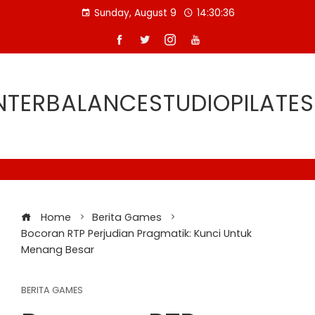
Skip
Sunday, August 9
14:30:37
to
content
TERBALANCESTUDIOPILATE
Home
Berita Games
Bocoran RTP Perjudian Pragmatik: Kunci Untuk
Menang Besar
BERITA GAMES