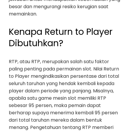
besar dan mengurangi resiko kerugian saat
memainkan.
Kenapa Return to Player
Dibutuhkan?
RTP, atau RTP, merupakan salah satu faktor
paling penting pada permainan slot. Nilai Return
to Player mengindikasikan persentase dari total
seluruh taruhan yang hendak kembali kepada
player dalam periode yang panjang. Misalnya,
apabila satu game mesin slot memiliki RTP
sebesar 95 persen, maka pemain dapat
berharap supaya menerima kembali 95 persen
dari total taruhan mereka dalam bentuk
menang. Pengetahuan tentang RTP memberi