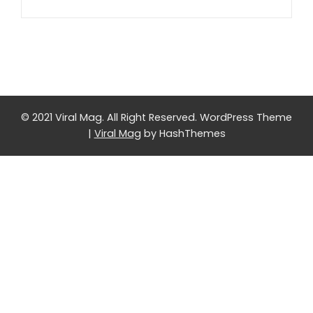
© 2021 Viral Mag. All Right Reserved.
WordPress Theme
|
Viral Mag
by HashThemes