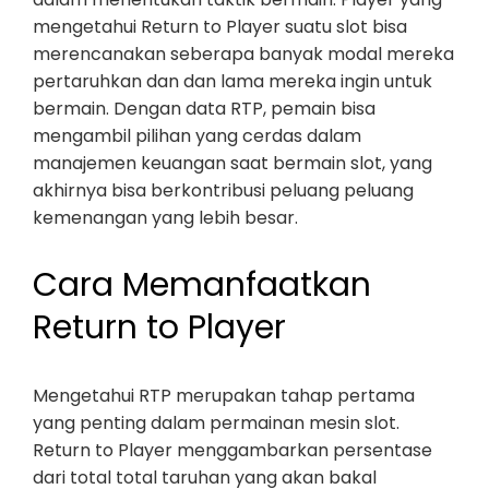
mengetahui Return to Player suatu slot bisa
merencanakan seberapa banyak modal mereka
pertaruhkan dan dan lama mereka ingin untuk
bermain. Dengan data RTP, pemain bisa
mengambil pilihan yang cerdas dalam
manajemen keuangan saat bermain slot, yang
akhirnya bisa berkontribusi peluang peluang
kemenangan yang lebih besar.
Cara Memanfaatkan
Return to Player
Mengetahui RTP merupakan tahap pertama
yang penting dalam permainan mesin slot.
Return to Player menggambarkan persentase
dari total total taruhan yang akan bakal