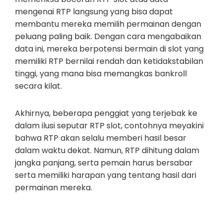
mengenai RTP langsung yang bisa dapat
membantu mereka memilih permainan dengan
peluang paling baik. Dengan cara mengabaikan
data ini, mereka berpotensi bermain di slot yang
memiliki RTP bernilai rendah dan ketidakstabilan
tinggi, yang mana bisa memangkas bankroll
secara kilat.
Akhirnya, beberapa penggiat yang terjebak ke
dalam ilusi seputar RTP slot, contohnya meyakini
bahwa RTP akan selalu memberi hasil besar
dalam waktu dekat. Namun, RTP dihitung dalam
jangka panjang, serta pemain harus bersabar
serta memiliki harapan yang tentang hasil dari
permainan mereka.