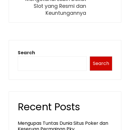
Slot yang Resmi dan
Keuntungannya
Search
Search
Recent Posts
Mengupas Tuntas Dunia Situs Poker dan
Keseruan Permainan Pkv