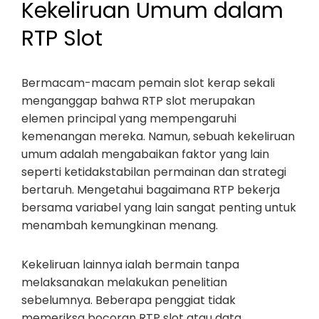
Kekeliruan Umum dalam
RTP Slot
Bermacam-macam pemain slot kerap sekali
menganggap bahwa RTP slot merupakan
elemen principal yang mempengaruhi
kemenangan mereka. Namun, sebuah kekeliruan
umum adalah mengabaikan faktor yang lain
seperti ketidakstabilan permainan dan strategi
bertaruh. Mengetahui bagaimana RTP bekerja
bersama variabel yang lain sangat penting untuk
menambah kemungkinan menang.
Kekeliruan lainnya ialah bermain tanpa
melaksanakan melakukan penelitian
sebelumnya. Beberapa penggiat tidak
memeriksa bocoran RTP slot atau data