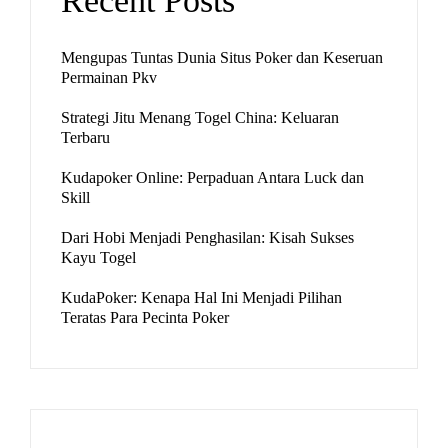
Recent Posts
Mengupas Tuntas Dunia Situs Poker dan Keseruan
Permainan Pkv
Strategi Jitu Menang Togel China: Keluaran
Terbaru
Kudapoker Online: Perpaduan Antara Luck dan
Skill
Dari Hobi Menjadi Penghasilan: Kisah Sukses
Kayu Togel
KudaPoker: Kenapa Hal Ini Menjadi Pilihan
Teratas Para Pecinta Poker