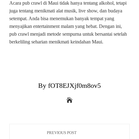
Acara pub crawl di Maui tidak hanya tentang alkohol, tetapi
juga tentang menikmati alat musik, live show, dan budaya
setempat. Anda bisa menemukan banyak tempat yang
menyajikan entertainment malam yang hebat. Dengan ini,
pub crawl menjadi metode sempurna untuk bersantai setelah
berkeliling seharian menikmati keindahan Maui.
By fOT8EJXjf0m8ov5
PREVIOUS POST