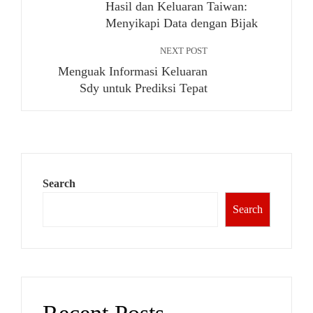
Hasil dan Keluaran Taiwan:
Menyikapi Data dengan Bijak
NEXT POST
Menguak Informasi Keluaran
Sdy untuk Prediksi Tepat
Search
Search