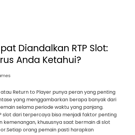
pat Diandalkan RTP Slot:
rus Anda Ketahui?
Games
P atau Return to Player punya peran yang penting
entase yang menggambarkan berapa banyak dari
 pemain selama periode waktu yang panjang.
slot dari terpercaya bisa menjadi faktor penting
kemenangan, khususnya saat bermain di slot
cor.Setiap orang pemain pasti harapkan