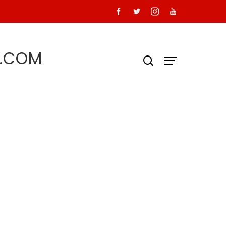
S.COM