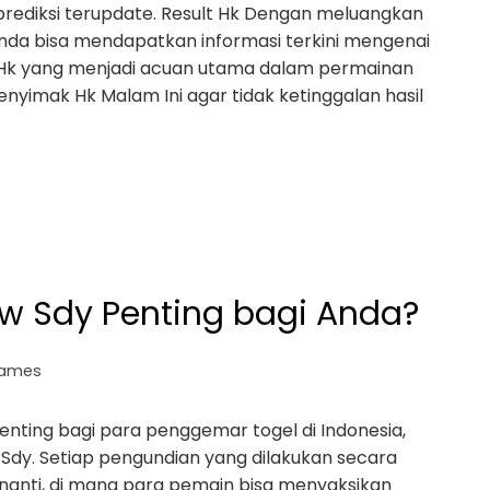
 prediksi terupdate. Result Hk Dengan meluangkan
nda bisa mendapatkan informasi terkini mengenai
lt Hk yang menjadi acuan utama dalam permainan
enyimak Hk Malam Ini agar tidak ketinggalan hasil
w Sdy Penting bagi Anda?
Games
nting bagi para penggemar togel di Indonesia,
Sdy. Setiap pengundian yang dilakukan secara
nanti, di mana para pemain bisa menyaksikan