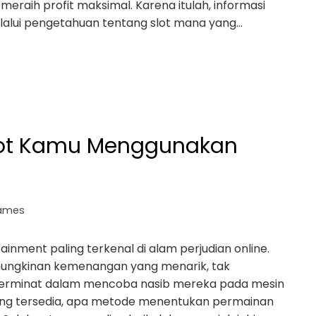
aih profit maksimal. Karena itulah, informasi
Melalui pengetahuan tentang slot mana yang…
t Slot Kamu Menggunakan
Games
ainment paling terkenal di alam perjudian online.
mungkinan kemenangan yang menarik, tak
berminat dalam mencoba nasib mereka pada mesin
 yang tersedia, apa metode menentukan permainan