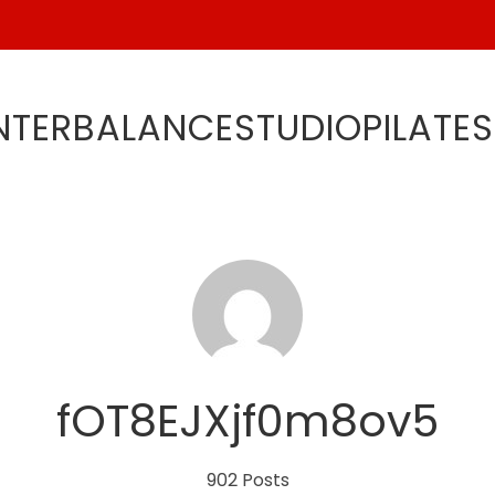
TERBALANCESTUDIOPILATE
fOT8EJXjf0m8ov5
902 Posts