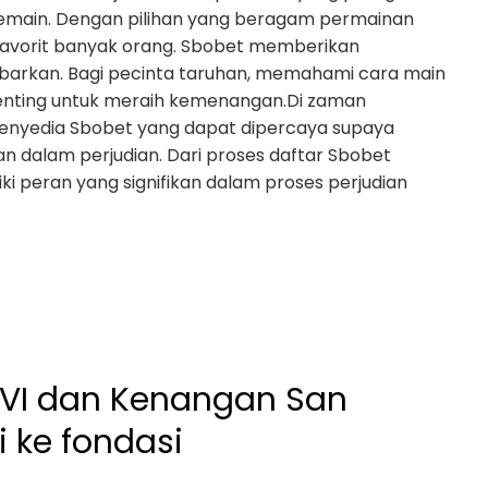
pemain. Dengan pilihan yang beragam permainan
i favorit banyak orang. Sbobet memberikan
arkan. Bagi pecinta taruhan, memahami cara main
nting untuk meraih kemenangan.Di zaman
 penyedia Sbobet yang dapat dipercaya supaya
dalam perjudian. Dari proses daftar Sbobet
ki peran yang signifikan dalam proses perjudian
 VI dan Kenangan San
 ke fondasi