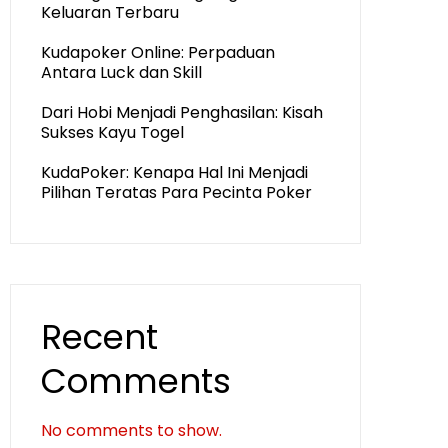
Keluaran Terbaru
Kudapoker Online: Perpaduan
Antara Luck dan Skill
Dari Hobi Menjadi Penghasilan: Kisah
Sukses Kayu Togel
KudaPoker: Kenapa Hal Ini Menjadi
Pilihan Teratas Para Pecinta Poker
Recent
Comments
No comments to show.