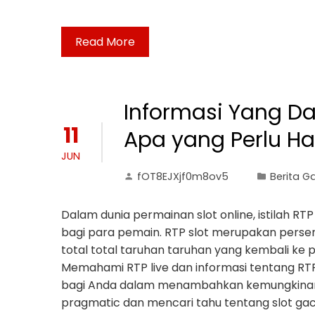
Read More
Informasi Yang Da
11
Apa yang Perlu Ha
JUN
fOT8EJXjf0m8ov5
Berita 
Dalam dunia permainan slot online, istilah RT
bagi para pemain. RTP slot merupakan pers
total total taruhan taruhan yang kembali ke
Memahami RTP live dan informasi tentang RTP 
bagi Anda dalam menambahkan kemungkinan 
pragmatic dan mencari tahu tentang slot ga