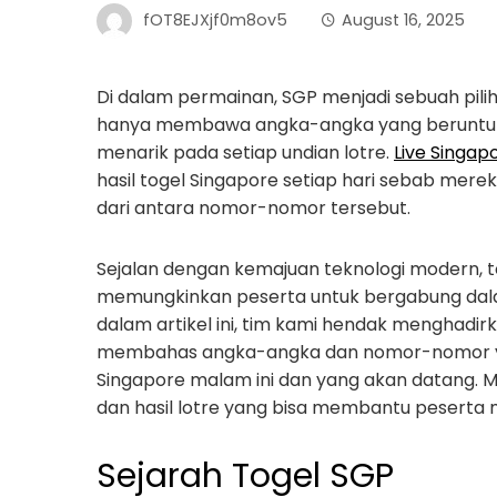
fOT8EJXjf0m8ov5
August 16, 2025
Di dalam permainan, SGP menjadi sebuah piliha
hanya membawa angka-angka yang beruntun
menarik pada setiap undian lotre.
Live Singap
hasil togel Singapore setiap hari sebab mer
dari antara nomor-nomor tersebut.
Sejalan dengan kemajuan teknologi modern, t
memungkinkan peserta untuk bergabung dalam
dalam artikel ini, tim kami hendak menghadirk
membahas angka-angka dan nomor-nomor yang 
Singapore malam ini dan yang akan datang. M
dan hasil lotre yang bisa membantu peserta
Sejarah Togel SGP