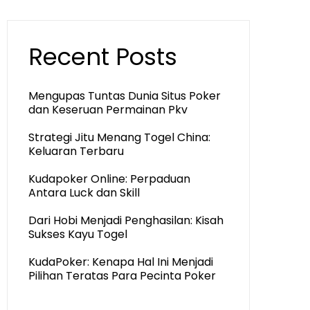
Recent Posts
Mengupas Tuntas Dunia Situs Poker
dan Keseruan Permainan Pkv
Strategi Jitu Menang Togel China:
Keluaran Terbaru
Kudapoker Online: Perpaduan
Antara Luck dan Skill
Dari Hobi Menjadi Penghasilan: Kisah
Sukses Kayu Togel
KudaPoker: Kenapa Hal Ini Menjadi
Pilihan Teratas Para Pecinta Poker