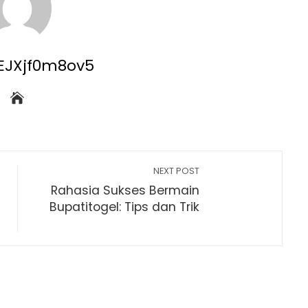
8EJXjf0m8ov5
NEXT POST
Rahasia Sukses Bermain
Bupatitogel: Tips dan Trik