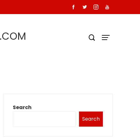
S.COM
Search
Search