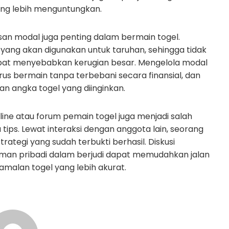
ng lebih menguntungkan.
asan modal juga penting dalam bermain togel.
yang akan digunakan untuk taruhan, sehingga tidak
pat menyebabkan kerugian besar. Mengelola modal
s bermain tanpa terbebani secara finansial, dan
angka togel yang diinginkan.
line atau forum pemain togel juga menjadi salah
tips. Lewat interaksi dengan anggota lain, seorang
tegi yang sudah terbukti berhasil. Diskusi
man pribadi dalam berjudi dapat memudahkan jalan
malan togel yang lebih akurat.