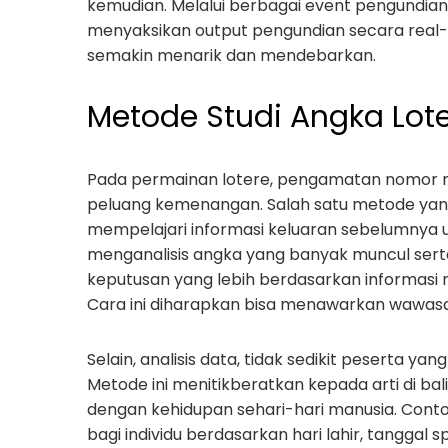
kemudian. Melalui berbagai event pengundia
menyaksikan output pengundian secara real-
semakin menarik dan mendebarkan.
Metode Studi Angka Lot
Pada permainan lotere, pengamatan nomor m
peluang kemenangan. Salah satu metode yang
mempelajari informasi keluaran sebelumnya 
menganalisis angka yang banyak muncul ser
keputusan yang lebih berdasarkan informasi 
Cara ini diharapkan bisa menawarkan wawasa
Selain, analisis data, tidak sedikit peserta y
Metode ini menitikberatkan kepada arti di ba
dengan kehidupan sehari-hari manusia. Conto
bagi individu berdasarkan hari lahir, tanggal s