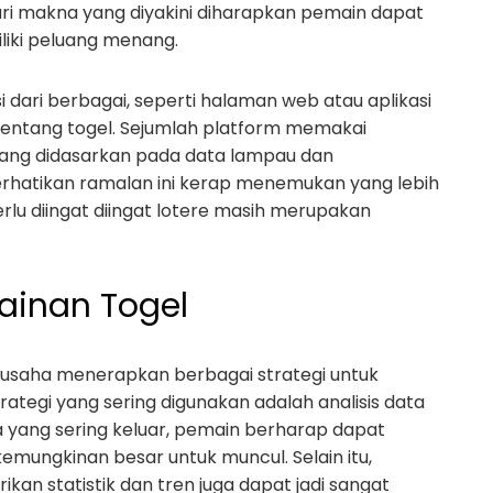
 makna yang diyakini diharapkan pemain dapat
iki peluang menang.
dari berbagai, seperti halaman web atau aplikasi
tentang togel. Sejumlah platform memakai
yang didasarkan pada data lampau dan
rhatikan ramalan ini kerap menemukan yang lebih
u diingat diingat lotere masih merupakan
mainan Togel
rusaha menerapkan berbagai strategi untuk
tegi yang sering digunakan adalah analisis data
a yang sering keluar, pemain berharap dapat
mungkinan besar untuk muncul. Selain itu,
an statistik dan tren juga dapat jadi sangat