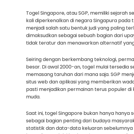
Togel Singapore, atau SGP, memiliki sejarah 
kali diperkenalkan di negara Singapura pada 
menjadi salah satu bentuk judi yang paling ter
dimaksudkan sebagai sebuah bagian dari upa
tidak teratur dan menawarkan alternatif yan
Seiring dengan berkembang teknologi, permai
besar. Di awal 2000-an, togel mulai tersedia
memasang taruhan dari mana saja. SGP menj
situs web dan aplikasi yang memberikan wadah
pasti menjadikan permainan terus populer di
muda.
Saat ini, togel Singapore bukan hanya hanya 
sebagai bagian penting dari budaya masyara
statistik dan data-data keluaran sebelumnya