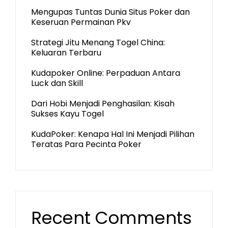
Mengupas Tuntas Dunia Situs Poker dan
Keseruan Permainan Pkv
Strategi Jitu Menang Togel China:
Keluaran Terbaru
Kudapoker Online: Perpaduan Antara
Luck dan Skill
Dari Hobi Menjadi Penghasilan: Kisah
Sukses Kayu Togel
KudaPoker: Kenapa Hal Ini Menjadi Pilihan
Teratas Para Pecinta Poker
Recent Comments