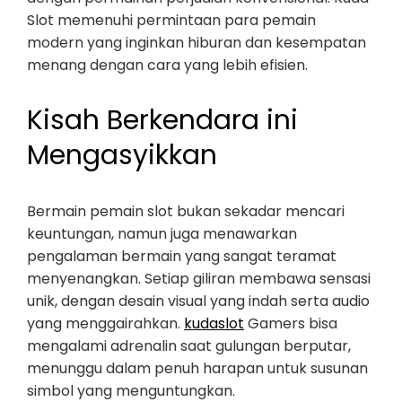
Slot memenuhi permintaan para pemain
modern yang inginkan hiburan dan kesempatan
menang dengan cara yang lebih efisien.
Kisah Berkendara ini
Mengasyikkan
Bermain pemain slot bukan sekadar mencari
keuntungan, namun juga menawarkan
pengalaman bermain yang sangat teramat
menyenangkan. Setiap giliran membawa sensasi
unik, dengan desain visual yang indah serta audio
yang menggairahkan.
kudaslot
Gamers bisa
mengalami adrenalin saat gulungan berputar,
menunggu dalam penuh harapan untuk susunan
simbol yang menguntungkan.