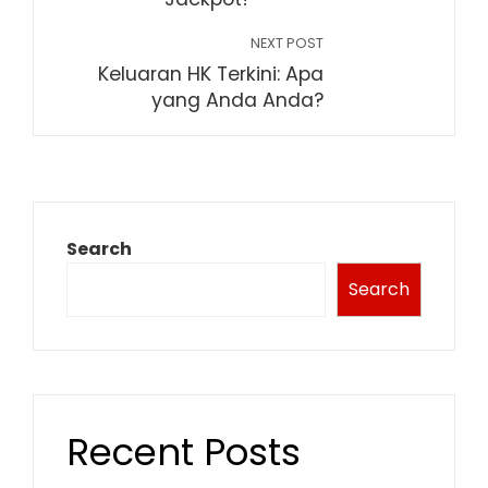
NEXT POST
Keluaran HK Terkini: Apa
yang Anda Anda?
Search
Search
Recent Posts